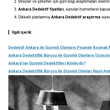
Bireyler ve şirketler için gizli bilgi araştırmaları önemli b
Ankara Dedektif fiyatları
, sunulan hizmetlerin kaps
Dikkatli planlanmış
Ankara Dedektif araştırma
süreç
İlgili içerik:
Dedektif Ankara ile Gizemli Olayların Peşinde Koşma
Ankara Dedektiflik Bürosu ile Gizemli Olayların Üstesin
Ankara’nın Gizemli Dedektifleri Kimlerdir?
Ankara Dedektiflik Bürosu ile Gizemli Olayları Nasıl Aydı