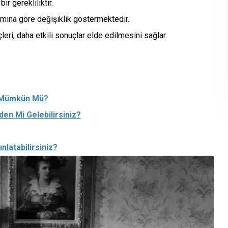
ir gerekliliktir.
amına göre değişiklik göstermektedir.
leri, daha etkili sonuçlar elde edilmesini sağlar.
k Mümkün Mü?
den Mi Gelebilirsiniz?
nlatabilirsiniz?