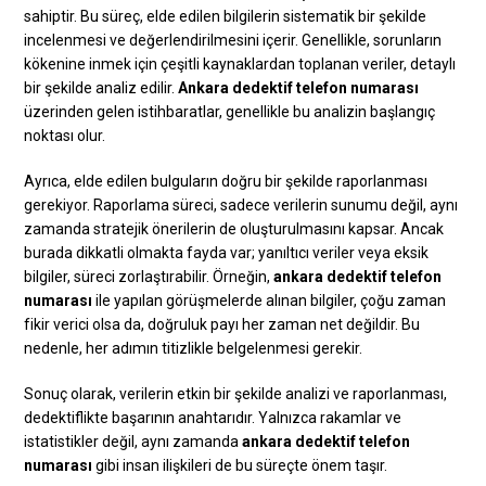
sahiptir. Bu süreç, elde edilen bilgilerin sistematik bir şekilde
incelenmesi ve değerlendirilmesini içerir. Genellikle, sorunların
kökenine inmek için çeşitli kaynaklardan toplanan veriler, detaylı
bir şekilde analiz edilir.
Ankara dedektif telefon numarası
üzerinden gelen istihbaratlar, genellikle bu analizin başlangıç
noktası olur.
Ayrıca, elde edilen bulguların doğru bir şekilde raporlanması
gerekiyor. Raporlama süreci, sadece verilerin sunumu değil, aynı
zamanda stratejik önerilerin de oluşturulmasını kapsar. Ancak
burada dikkatli olmakta fayda var; yanıltıcı veriler veya eksik
bilgiler, süreci zorlaştırabilir. Örneğin,
ankara dedektif telefon
numarası
ile yapılan görüşmelerde alınan bilgiler, çoğu zaman
fikir verici olsa da, doğruluk payı her zaman net değildir. Bu
nedenle, her adımın titizlikle belgelenmesi gerekir.
Sonuç olarak, verilerin etkin bir şekilde analizi ve raporlanması,
dedektiflikte başarının anahtarıdır. Yalnızca rakamlar ve
istatistikler değil, aynı zamanda
ankara dedektif telefon
numarası
gibi insan ilişkileri de bu süreçte önem taşır.