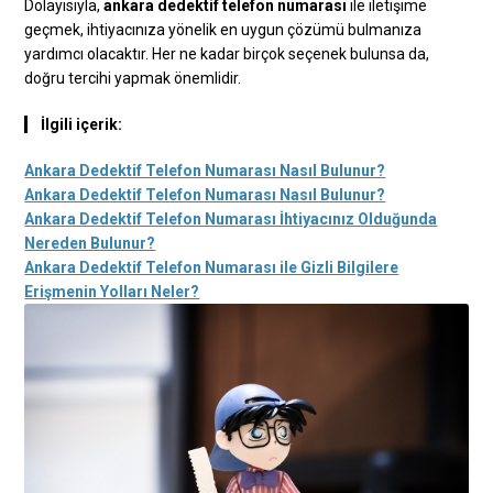
Dolayısıyla,
ankara dedektif telefon numarası
ile iletişime
geçmek, ihtiyacınıza yönelik en uygun çözümü bulmanıza
yardımcı olacaktır. Her ne kadar birçok seçenek bulunsa da,
doğru tercihi yapmak önemlidir.
İlgili içerik:
Ankara Dedektif Telefon Numarası Nasıl Bulunur?
Ankara Dedektif Telefon Numarası Nasıl Bulunur?
Ankara Dedektif Telefon Numarası İhtiyacınız Olduğunda
Nereden Bulunur?
Ankara Dedektif Telefon Numarası ile Gizli Bilgilere
Erişmenin Yolları Neler?