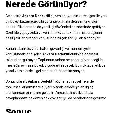
Nerede Görünüyor?
Gelecekte
Ankara Dedektif
liği, şehir hayatının karmaşası ile yeni
bir boyut kazanacak gibi görünüyor. Hızla değişen teknoloji,
dedektiflik alanında da yenilikçi çözümleri beraberinde getiriyor.
Özellikle yapay zeka ve veri analizi, dedektiflerin iş süreçlerini
nasıl şekillendireceği konusunda birçok soruyu akla getiriyor.
Bununla birlikte, yerel halkın güvenliği ve mahremiyeti
konusundaki endişeler,
Ankara Dedektif
lerinin gelecekteki
rollerini sorgulatıyor. Toplumun onlara ne kadar güveneceği, bu
mesleğin evrimini büyük ölçüde etkileyecek. Bu noktada, etik ve
yasal zeminlerdeki gelişmeler de önem kazanıyor.
Sonuç olarak,
Ankara Dedektif
liği, hem bireysel hem de
toplumsal dinamiklere duyarlı olarak, geleceğin en ilginç
alanlarından biri haline gelebilir. Ancak belirsizlikler, hala
cevaplanmayı bekleyen pek çok soruyu da beraberinde getiriyor.
Sonuç