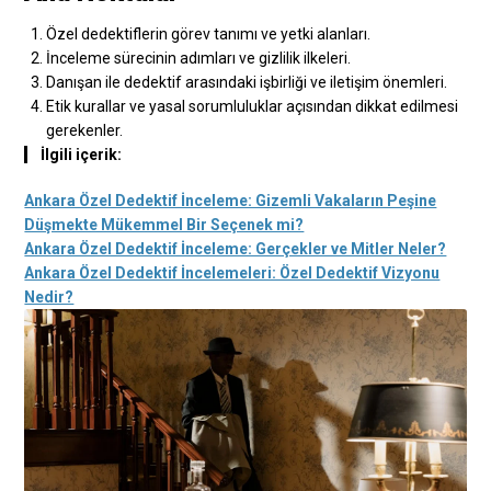
Özel dedektiflerin görev tanımı ve yetki alanları.
İnceleme sürecinin adımları ve gizlilik ilkeleri.
Danışan ile dedektif arasındaki işbirliği ve iletişim önemleri.
Etik kurallar ve yasal sorumluluklar açısından dikkat edilmesi
gerekenler.
İlgili içerik:
Ankara Özel Dedektif İnceleme: Gizemli Vakaların Peşine
Düşmekte Mükemmel Bir Seçenek mi?
Ankara Özel Dedektif İnceleme: Gerçekler ve Mitler Neler?
Ankara Özel Dedektif İncelemeleri: Özel Dedektif Vizyonu
Nedir?