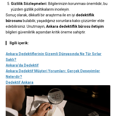
Gizlilik Sözleşmeleri:
Bilgilerinizin korunması önemlidir; bu
yüzden gizlilik politikalarını inceleyin.
Sonuç olarak, dikkatli bir araştırma ile en iyi
dedektiflik
bürosunu
bulabilir, yaşadığınız sorunlara kalıcı çözümler elde
edebilirsiniz. Unutmayın,
Ankara dedektiflik bürosu iletişim
bilgileri güvenilirlik açısından kritik öneme sahiptir.
İlgili içerik:
Ankara Dedektiflerinin Gizemli Dünyasında Ne Tür Sırlar
Saklı?
Ankara’da Dedektif
Ankara Dedektif Müşteri Yorumları: Gerçek Deneyimler
Nelerdir?
Dedektif Ankara