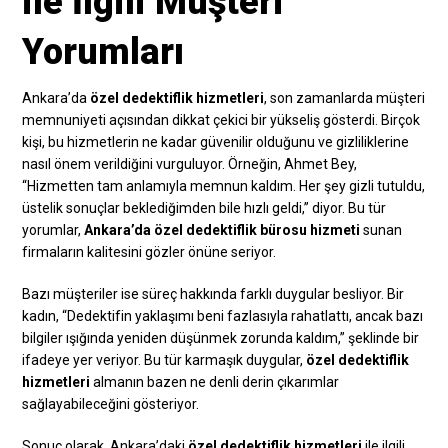
ile İlgili Müşteri
Yorumları
Ankara’da
özel dedektiflik hizmetleri
, son zamanlarda müşteri
memnuniyeti açısından dikkat çekici bir yükseliş gösterdi. Birçok
kişi, bu hizmetlerin ne kadar güvenilir olduğunu ve gizliliklerine
nasıl önem verildiğini vurguluyor. Örneğin, Ahmet Bey,
“Hizmetten tam anlamıyla memnun kaldım. Her şey gizli tutuldu,
üstelik sonuçlar beklediğimden bile hızlı geldi,” diyor. Bu tür
yorumlar,
Ankara’da özel dedektiflik bürosu hizmeti
sunan
firmaların kalitesini gözler önüne seriyor.
Bazı müşteriler ise süreç hakkında farklı duygular besliyor. Bir
kadın, “Dedektifin yaklaşımı beni fazlasıyla rahatlattı, ancak bazı
bilgiler ışığında yeniden düşünmek zorunda kaldım,” şeklinde bir
ifadeye yer veriyor. Bu tür karmaşık duygular,
özel dedektiflik
hizmetleri
almanın bazen ne denli derin çıkarımlar
sağlayabileceğini gösteriyor.
Sonuç olarak, Ankara’daki
özel dedektiflik hizmetleri
ile ilgili