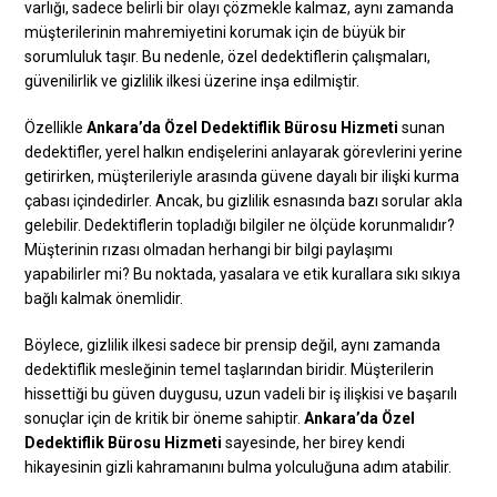
varlığı, sadece belirli bir olayı çözmekle kalmaz, aynı zamanda
müşterilerinin mahremiyetini korumak için de büyük bir
sorumluluk taşır. Bu nedenle, özel dedektiflerin çalışmaları,
güvenilirlik ve gizlilik ilkesi üzerine inşa edilmiştir.
Özellikle
Ankara’da Özel Dedektiflik Bürosu Hizmeti
sunan
dedektifler, yerel halkın endişelerini anlayarak görevlerini yerine
getirirken, müşterileriyle arasında güvene dayalı bir ilişki kurma
çabası içindedirler. Ancak, bu gizlilik esnasında bazı sorular akla
gelebilir. Dedektiflerin topladığı bilgiler ne ölçüde korunmalıdır?
Müşterinin rızası olmadan herhangi bir bilgi paylaşımı
yapabilirler mi? Bu noktada, yasalara ve etik kurallara sıkı sıkıya
bağlı kalmak önemlidir.
Böylece, gizlilik ilkesi sadece bir prensip değil, aynı zamanda
dedektiflik mesleğinin temel taşlarından biridir. Müşterilerin
hissettiği bu güven duygusu, uzun vadeli bir iş ilişkisi ve başarılı
sonuçlar için de kritik bir öneme sahiptir.
Ankara’da Özel
Dedektiflik Bürosu Hizmeti
sayesinde, her birey kendi
hikayesinin gizli kahramanını bulma yolculuğuna adım atabilir.