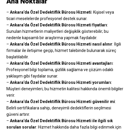
Ana Noktalar
–
Ankara’da Özel Dedektiflik Bürosu Hizmeti
: Kişisel veya
ticari meselelerde profesyonel destek sunar.
–
Ankara’da Özel Dedektiflik Bürosu Hizmeti fiyatları
:
Sunulan hizmetlerin maliyetleri değişiklik gösterebilir; bu
nedenle kapsamlı bir araştırma yapmak faydalıdır.
–
Ankara’da Özel Dedektiflik Bürosu Hizmeti nasıl alınır
: İlgili
firmalar ile iletişime geçip, hizmet talebinde bulunarak süreç
başlatılabilir.
–
Ankara’da Özel Dedektiflik Bürosu Hizmeti avantajları
:
Profesyonel bilgi toplama, gizlilik sağlama ve çözüm odaklı
yaklaşım gibi faydalar sunar.
–
Ankara’da Özel Dedektiflik Bürosu Hizmeti yorumları
:
Müşteri deneyimleri, bu hizmetin kalitesi hakkında önemli bilgiler
verir.
–
Ankara’da Özel Dedektiflik Bürosu Hizmeti güvenilir mi
:
Belirli sertifikalara sahip, deneyimli dedektiflerin seçilmesi
güveni artırır.
–
Ankara’da Özel Dedektiflik Bürosu Hizmeti ile ilgili sık
sorulan sorular
: Hizmet hakkında daha fazla bilgi edinmek için