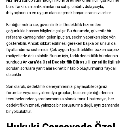
Hizmeti
sunup sunmadığını kontrol etmek önemlidir. Çünkü, her
büro farklı uzmanlık alanlarına sahip olabilir; dolayısıyla,
ihtiyaçlarınıza en uygun olanı seçmek başarı oranınızı artırır.
Bir diğer nokta ise, güvenilirliktir. Dedektiflik hizmetleri
çoğunlukla hassas bilgilerle çalışır. Bu durumda, güvenilir bir
referans kaynağından gelen ipuçları, seçim yaparken size yön
gösterebilir. Ancak dikkat edilmesi gereken başka bir unsur da,
fiyatlandırma sistemidir. Çok uygun fiyatlı teklifler bazen sürpriz
maliyetlerle dolu olabilir. Bunun için, farklı dedektiflik bürolarının
sunduğu
Ankara’da Özel Dedektiflik Bürosu Hizmeti
ile ilgili sık
sorulan sorulara yanıt alarak net bir tablo oluşturmanız faydalı
olacaktır.
Son olarak, dedektiflik deneyimlerinizi paylaşabileceğiniz
forumlar veya sosyal medya grupları, bu süreçte diğerlerinin
tecrübelerinden yararlanmanıza olanak tanır. Unutmayın; her
dedektiflik hizmeti, yalnızca bir soruşturma değil, aynı zamanda
bir yolculuktur.