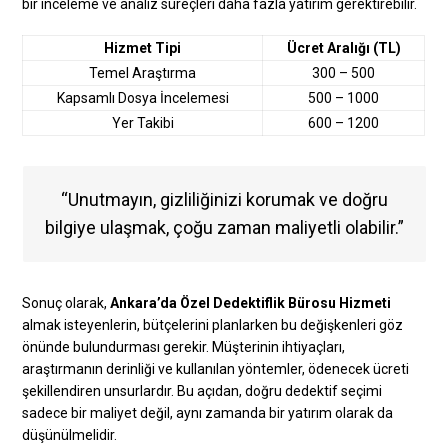
bir inceleme ve analiz süreçleri daha fazla yatırım gerektirebilir.
Hizmet Tipi
Ücret Aralığı (TL)
Temel Araştırma
300 – 500
Kapsamlı Dosya İncelemesi
500 – 1000
Yer Takibi
600 – 1200
“Unutmayın, gizliliğinizi korumak ve doğru
bilgiye ulaşmak, çoğu zaman maliyetli olabilir.”
Sonuç olarak,
Ankara’da Özel Dedektiflik Bürosu Hizmeti
almak isteyenlerin, bütçelerini planlarken bu değişkenleri göz
önünde bulundurması gerekir. Müşterinin ihtiyaçları,
araştırmanın derinliği ve kullanılan yöntemler, ödenecek ücreti
şekillendiren unsurlardır. Bu açıdan, doğru dedektif seçimi
sadece bir maliyet değil, aynı zamanda bir yatırım olarak da
düşünülmelidir.