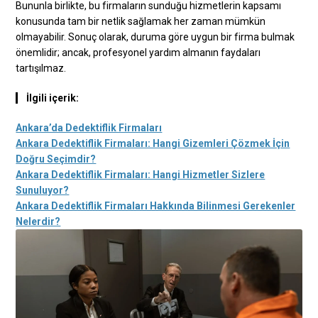
Bununla birlikte, bu firmaların sunduğu hizmetlerin kapsamı
konusunda tam bir netlik sağlamak her zaman mümkün
olmayabilir. Sonuç olarak, duruma göre uygun bir firma bulmak
önemlidir; ancak, profesyonel yardım almanın faydaları
tartışılmaz.
İlgili içerik:
Ankara’da Dedektiflik Firmaları
Ankara Dedektiflik Firmaları: Hangi Gizemleri Çözmek İçin
Doğru Seçimdir?
Ankara Dedektiflik Firmaları: Hangi Hizmetler Sizlere
Sunuluyor?
Ankara Dedektiflik Firmaları Hakkında Bilinmesi Gerekenler
Nelerdir?