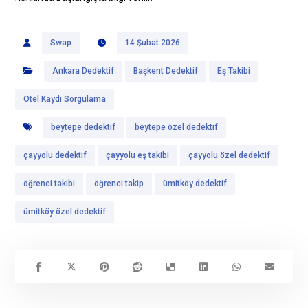
Swap
14 Şubat 2026
Ankara Dedektif
Başkent Dedektif
Eş Takibi
Otel Kaydı Sorgulama
beytepe dedektif
beytepe özel dedektif
çayyolu dedektif
çayyolu eş takibi
çayyolu özel dedektif
öğrenci takibi
öğrenci takip
ümitköy dedektif
ümitköy özel dedektif