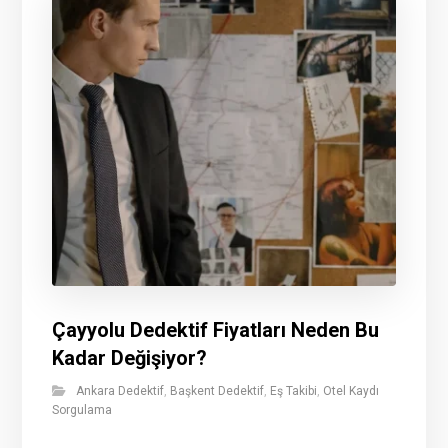
Çayyolu Dedektif Fiyatları Neden Bu
Kadar Değişiyor?
Ankara Dedektif
,
Başkent Dedektif
,
Eş Takibi
,
Otel Kaydı
Sorgulama