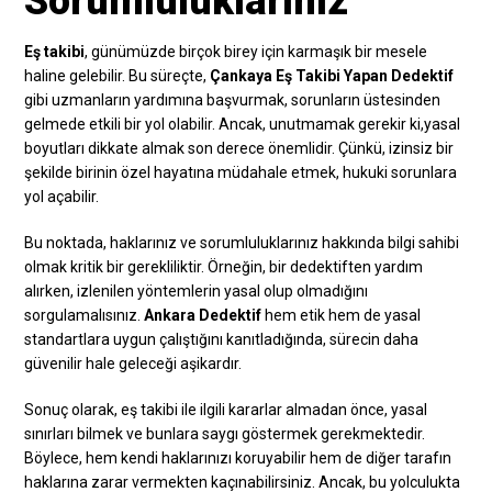
Sorumluluklarınız
Eş takibi
, günümüzde birçok birey için karmaşık bir mesele
haline gelebilir. Bu süreçte,
Çankaya Eş Takibi Yapan Dedektif
gibi uzmanların yardımına başvurmak, sorunların üstesinden
gelmede etkili bir yol olabilir. Ancak, unutmamak gerekir ki,yasal
boyutları dikkate almak son derece önemlidir. Çünkü, izinsiz bir
şekilde birinin özel hayatına müdahale etmek, hukuki sorunlara
yol açabilir.
Bu noktada, haklarınız ve sorumluluklarınız hakkında bilgi sahibi
olmak kritik bir gerekliliktir. Örneğin, bir dedektiften yardım
alırken, izlenilen yöntemlerin yasal olup olmadığını
sorgulamalısınız.
Ankara Dedektif
hem etik hem de yasal
standartlara uygun çalıştığını kanıtladığında, sürecin daha
güvenilir hale geleceği aşikardır.
Sonuç olarak, eş takibi ile ilgili kararlar almadan önce, yasal
sınırları bilmek ve bunlara saygı göstermek gerekmektedir.
Böylece, hem kendi haklarınızı koruyabilir hem de diğer tarafın
haklarına zarar vermekten kaçınabilirsiniz. Ancak, bu yolculukta