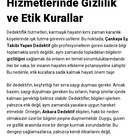
Hizmetlerinde Gizlilik
ve Etik Kurallar
Dedektiflik hizmetleri, karmaşık hayatın kimi zaman karanlık
köşelerinde ışık tutma görevini üstlenir. Bu noktada,
Çankaya Eş
Takibi Yapan Dedektif
gibi profesyonellerin görevi sadece bilgi
toplamakla sınırlı değildir; aynı zamanda topladıkları bilgilerin
gizliliğini
sağlamak da onların en temel sorumluluklarındandır.
Her bir vaka, bir insanın hayatını etkileme potansiyeline sahiptir.
Bu nedenle, etik kurallara sadık kalmak hayati önem taşır.
Bir dedektifin, keşfettiği her sırra saygı duyması gerekir. Ancak
bazen, saygı duyulması gereken bu sırların, hangi sınırlar içinde
kalması gerektiği belirsiz olabilir. Dedektifler, bilgileri işlerken
yalnızca etik değil, aynı zamanda yasalara uygun hareket
etmelidir. Örneğin,
Ankara Dedektif
ekipleri, haklı bir neden
olmaksızın özel bir bilginin peşine düşmemelidir. Duygu, güven
ve gizlilik arasında ince bir denge kurmak zorundadırlar. Bu
dengeyi sağlamazlarsa, yalnızca kendi itibarlarını değil,