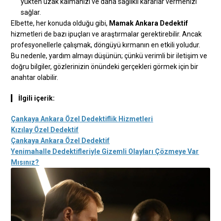
yükten uzak kalmanızı ve daha sağlıklı kararlar vermenizi
sağlar.
Elbette, her konuda olduğu gibi,
Mamak Ankara Dedektif
hizmetleri de bazı ipuçları ve araştırmalar gerektirebilir. Ancak
profesyonellerle çalışmak, döngüyü kırmanın en etkili yoludur.
Bu nedenle, yardım almayı düşünün; çünkü verimli bir iletişim ve
doğru bilgiler, gözlerinizin önündeki gerçekleri görmek için bir
anahtar olabilir.
İlgili içerik:
Çankaya Ankara Özel Dedektiflik Hizmetleri
Kızılay Özel Dedektif
Çankaya Ankara Özel Dedektif
Yenimahalle Dedektifleriyle Gizemli Olayları Çözmeye Var
Mısınız?