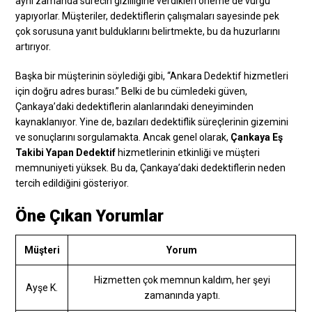
aynı zamanda sürecin gizliliğine verdikleri öneme de vurgu
yapıyorlar. Müşteriler, dedektiflerin çalışmaları sayesinde pek
çok sorusuna yanıt bulduklarını belirtmekte, bu da huzurlarını
artırıyor.
Başka bir müşterinin söylediği gibi, “Ankara Dedektif hizmetleri
için doğru adres burası.” Belki de bu cümledeki güven,
Çankaya’daki dedektiflerin alanlarındaki deneyiminden
kaynaklanıyor. Yine de, bazıları dedektiflik süreçlerinin gizemini
ve sonuçlarını sorgulamakta. Ancak genel olarak,
Çankaya Eş
Takibi Yapan Dedektif
hizmetlerinin etkinliği ve müşteri
memnuniyeti yüksek. Bu da, Çankaya’daki dedektiflerin neden
tercih edildiğini gösteriyor.
Öne Çıkan Yorumlar
Müşteri
Yorum
Hizmetten çok memnun kaldım, her şeyi
Ayşe K.
zamanında yaptı.