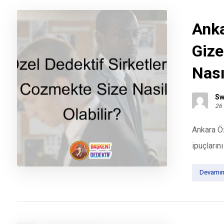
Anka
Gize
Nası
Sw
26
Ankara Öz
ipuçlarını
Devamın