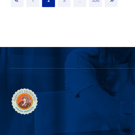
1
2
3
…
356