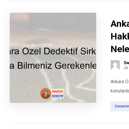
Anka
Hakk
Nele
Sw
26
Ankara Öz
konularda
Devamın