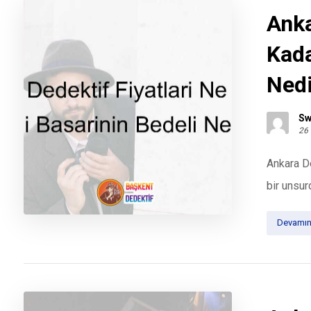
Anka
Kada
Nedi
Sw
26
Ankara De
bir unsur
Devamın