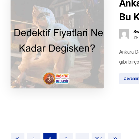
Anka
Bu K
Sw
26
Ankara De
gibi birço
Devamın