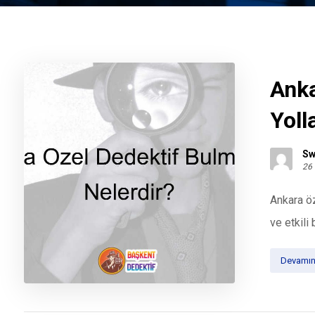
Anka
Yoll
Sw
26
Ankara öz
ve etkili b
Devamın