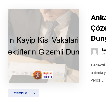
Anka
Çöze
Dün
Sw
26
Dedektif 
ardında y
verici. ...
Devamını Oku