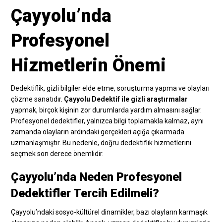
Çayyolu’nda
Profesyonel
Hizmetlerin Önemi
Dedektiflik, gizli bilgiler elde etme, soruşturma yapma ve olayları
çözme sanatıdır.
Çayyolu Dedektif ile gizli araştırmalar
yapmak, birçok kişinin zor durumlarda yardım almasını sağlar.
Profesyonel dedektifler, yalnızca bilgi toplamakla kalmaz, aynı
zamanda olayların ardındaki gerçekleri açığa çıkarmada
uzmanlaşmıştır. Bu nedenle, doğru dedektiflik hizmetlerini
seçmek son derece önemlidir.
Çayyolu’nda Neden Profesyonel
Dedektifler Tercih Edilmeli?
Çayyolu’ndaki sosyo-kültürel dinamikler, bazı olayların karmaşık