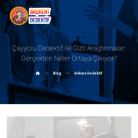
Çayyolu Dedektif ile Gizli Araştırmalar:
Gerçekten Neler Ortaya Çıkıyor?
Blog
Ankara Dedektif