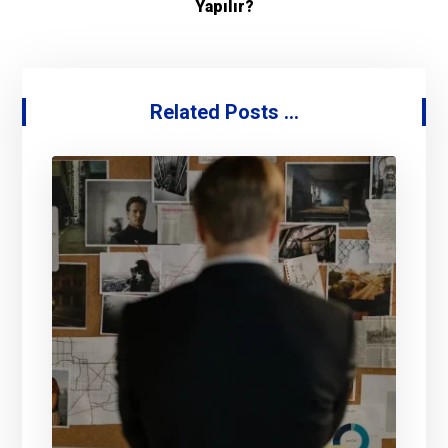
Yapılır?
Related Posts ...