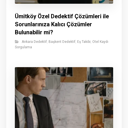
Ümitköy Özel Dedektif Çözümleri ile
Sorunlarınıza Kalıcı Çözümler
Bulunabilir mi?
Ankara Dedektif
,
Başkent Dedektif
,
Eş Takibi
,
Otel Kaydı
Sorgulama