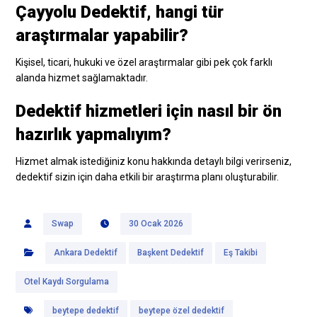
Çayyolu Dedektif, hangi tür
araştırmalar yapabilir?
Kişisel, ticari, hukuki ve özel araştırmalar gibi pek çok farklı
alanda hizmet sağlamaktadır.
Dedektif hizmetleri için nasıl bir ön
hazırlık yapmalıyım?
Hizmet almak istediğiniz konu hakkında detaylı bilgi verirseniz,
dedektif sizin için daha etkili bir araştırma planı oluşturabilir.
Swap
30 Ocak 2026
Ankara Dedektif
Başkent Dedektif
Eş Takibi
Otel Kaydı Sorgulama
beytepe dedektif
beytepe özel dedektif