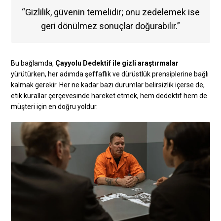
“Gizlilik, güvenin temelidir; onu zedelemek ise
geri dönülmez sonuçlar doğurabilir.”
Bu bağlamda,
Çayyolu Dedektif ile gizli araştırmalar
yürütürken, her adımda şeffaflık ve dürüstlük prensiplerine bağlı
kalmak gerekir. Her ne kadar bazı durumlar belirsizlik içerse de,
etik kurallar çerçevesinde hareket etmek, hem dedektif hem de
müşteri için en doğru yoldur.