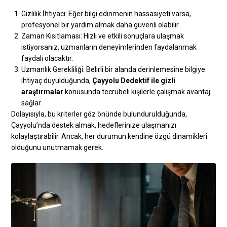
Gizlilik İhtiyacı: Eğer bilgi edinmenin hassasiyeti varsa,
profesyonel bir yardım almak daha güvenli olabilir.
Zaman Kısıtlaması: Hızlı ve etkili sonuçlara ulaşmak
istiyorsanız, uzmanların deneyimlerinden faydalanmak
faydalı olacaktır.
Uzmanlık Gerekliliği: Belirli bir alanda derinlemesine bilgiye
ihtiyaç duyulduğunda,
Çayyolu Dedektif ile gizli
araştırmalar
konusunda tecrübeli kişilerle çalışmak avantaj
sağlar.
Dolayısıyla, bu kriterler göz önünde bulundurulduğunda,
Çayyolu’nda destek almak, hedeflerinize ulaşmanızı
kolaylaştırabilir. Ancak, her durumun kendine özgü dinamikleri
olduğunu unutmamak gerek.