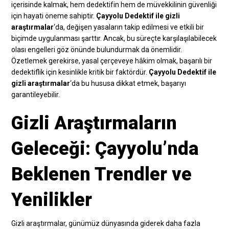
içerisinde kalmak, hem dedektifin hem de müvekkilinin güvenliği
için hayati öneme sahiptir.
Çayyolu Dedektif ile gizli
araştırmalar
‘da, değişen yasaların takip edilmesi ve etkili bir
biçimde uygulanması şarttır. Ancak, bu süreçte karşılaşılabilecek
olası engelleri göz önünde bulundurmak da önemlidir.
Özetlemek gerekirse, yasal çerçeveye hâkim olmak, başarılı bir
dedektiflik için kesinlikle kritik bir faktördür.
Çayyolu Dedektif ile
gizli araştırmalar
‘da bu hususa dikkat etmek, başarıyı
garantileyebilir.
Gizli Araştırmaların
Geleceği: Çayyolu’nda
Beklenen Trendler ve
Yenilikler
Gizli araştırmalar, günümüz dünyasında giderek daha fazla