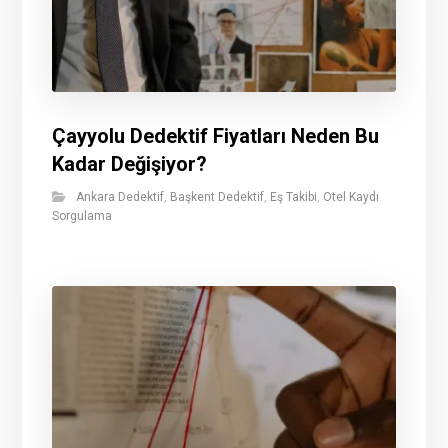
Çayyolu Dedektif Fiyatları Neden Bu
Kadar Değişiyor?
Ankara Dedektif
,
Başkent Dedektif
,
Eş Takibi
,
Otel Kaydı
Sorgulama