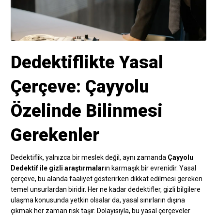
Dedektiflikte Yasal
Çerçeve: Çayyolu
Özelinde Bilinmesi
Gerekenler
Dedektiflik, yalnızca bir meslek değil, aynı zamanda
Çayyolu
Dedektif ile gizli araştırmalar
ın karmaşık bir evrenidir. Yasal
çerçeve, bu alanda faaliyet gösterirken dikkat edilmesi gereken
temel unsurlardan biridir. Her ne kadar dedektifler, gizli bilgilere
ulaşma konusunda yetkin olsalar da, yasal sınırların dışına
çıkmak her zaman risk taşır. Dolayısıyla, bu yasal çerçeveler