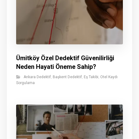
Ümitköy Özel Dedektif Güvenilirliği
Neden Hayati Öneme Sahip?
Ankara Dedektif
,
Başkent Dedektif
,
Eş Takibi
,
Otel Kaydı
Sorgulama