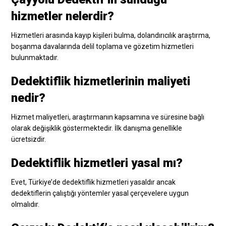
hizmetler nelerdir?
Hizmetleri arasında kayıp kişileri bulma, dolandırıcılık araştırma,
boşanma davalarında delil toplama ve gözetim hizmetleri
bulunmaktadır.
Dedektiflik hizmetlerinin maliyeti
nedir?
Hizmet maliyetleri, araştırmanın kapsamına ve süresine bağlı
olarak değişiklik göstermektedir. İlk danışma genellikle
ücretsizdir.
Dedektiflik hizmetleri yasal mı?
Evet, Türkiye’de dedektiflik hizmetleri yasaldır ancak
dedektiflerin çalıştığı yöntemler yasal çerçevelere uygun
olmalıdır.