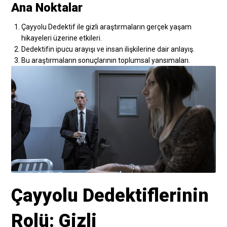
Ana Noktalar
Çayyolu Dedektif ile gizli araştırmaların gerçek yaşam
hikayeleri üzerine etkileri.
Dedektifin ipucu arayışı ve insan ilişkilerine dair anlayış.
Bu araştırmaların sonuçlarının toplumsal yansımaları.
Çayyolu Dedektiflerinin
Rolü: Gizli