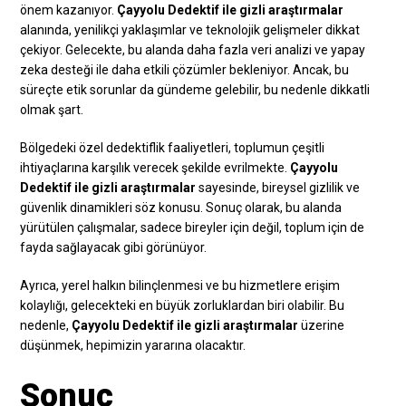
önem kazanıyor.
Çayyolu Dedektif ile gizli araştırmalar
alanında, yenilikçi yaklaşımlar ve teknolojik gelişmeler dikkat
çekiyor. Gelecekte, bu alanda daha fazla veri analizi ve yapay
zeka desteği ile daha etkili çözümler bekleniyor. Ancak, bu
süreçte etik sorunlar da gündeme gelebilir, bu nedenle dikkatli
olmak şart.
Bölgedeki özel dedektiflik faaliyetleri, toplumun çeşitli
ihtiyaçlarına karşılık verecek şekilde evrilmekte.
Çayyolu
Dedektif ile gizli araştırmalar
sayesinde, bireysel gizlilik ve
güvenlik dinamikleri söz konusu. Sonuç olarak, bu alanda
yürütülen çalışmalar, sadece bireyler için değil, toplum için de
fayda sağlayacak gibi görünüyor.
Ayrıca, yerel halkın bilinçlenmesi ve bu hizmetlere erişim
kolaylığı, gelecekteki en büyük zorluklardan biri olabilir. Bu
nedenle,
Çayyolu Dedektif ile gizli araştırmalar
üzerine
düşünmek, hepimizin yararına olacaktır.
Sonuç