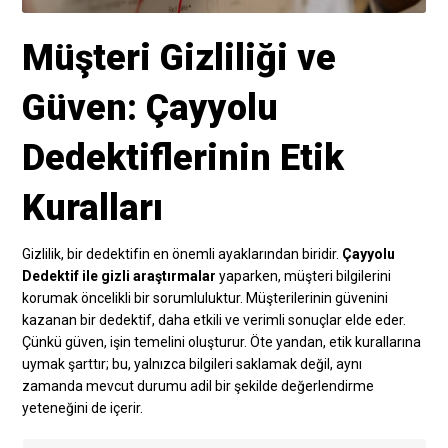
Müşteri Gizliliği ve
Güven: Çayyolu
Dedektiflerinin Etik
Kuralları
Gizlilik, bir dedektifin en önemli ayaklarından biridir.
Çayyolu
Dedektif ile gizli araştırmalar
yaparken, müşteri bilgilerini
korumak öncelikli bir sorumluluktur. Müşterilerinin güvenini
kazanan bir dedektif, daha etkili ve verimli sonuçlar elde eder.
Çünkü güven, işin temelini oluşturur. Öte yandan, etik kurallarına
uymak şarttır; bu, yalnızca bilgileri saklamak değil, aynı
zamanda mevcut durumu adil bir şekilde değerlendirme
yeteneğini de içerir.