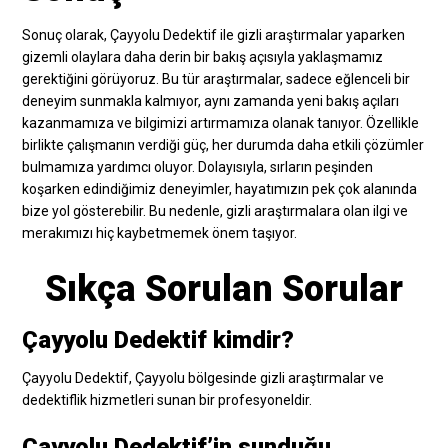
Sonuç olarak, Çayyolu Dedektif ile gizli araştırmalar yaparken
gizemli olaylara daha derin bir bakış açısıyla yaklaşmamız
gerektiğini görüyoruz. Bu tür araştırmalar, sadece eğlenceli bir
deneyim sunmakla kalmıyor, aynı zamanda yeni bakış açıları
kazanmamıza ve bilgimizi artırmamıza olanak tanıyor. Özellikle
birlikte çalışmanın verdiği güç, her durumda daha etkili çözümler
bulmamıza yardımcı oluyor. Dolayısıyla, sırların peşinden
koşarken edindiğimiz deneyimler, hayatımızın pek çok alanında
bize yol gösterebilir. Bu nedenle, gizli araştırmalara olan ilgi ve
merakımızı hiç kaybetmemek önem taşıyor.
Sıkça Sorulan Sorular
Çayyolu Dedektif kimdir?
Çayyolu Dedektif, Çayyolu bölgesinde gizli araştırmalar ve
dedektiflik hizmetleri sunan bir profesyoneldir.
Çayyolu Dedektif’in sunduğu