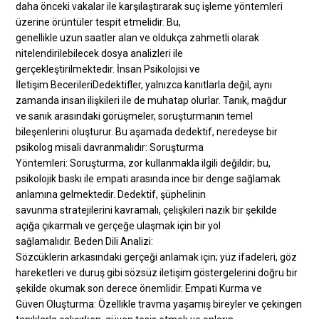
daha önceki vakalar ile karşılaştırarak suç işleme yöntemleri
üzerine örüntüler tespit etmelidir. Bu,
genellikle uzun saatler alan ve oldukça zahmetli olarak
nitelendirilebilecek dosya analizleri ile
gerçekleştirilmektedir. İnsan Psikolojisi ve
İletişim BecerileriDedektifler, yalnızca kanıtlarla değil, aynı
zamanda insan ilişkileri ile de muhatap olurlar. Tanık, mağdur
ve sanık arasındaki görüşmeler, soruşturmanın temel
bileşenlerini oluşturur. Bu aşamada dedektif, neredeyse bir
psikolog misali davranmalıdır: Soruşturma
Yöntemleri: Soruşturma, zor kullanmakla ilgili değildir; bu,
psikolojik baskı ile empati arasında ince bir denge sağlamak
anlamına gelmektedir. Dedektif, şüphelinin
savunma stratejilerini kavramalı, çelişkileri nazik bir şekilde
açığa çıkarmalı ve gerçeğe ulaşmak için bir yol
sağlamalıdır. Beden Dili Analizi:
Sözcüklerin arkasındaki gerçeği anlamak için; yüz ifadeleri, göz
hareketleri ve duruş gibi sözsüz iletişim göstergelerini doğru bir
şekilde okumak son derece önemlidir. Empati Kurma ve
Güven Oluşturma: Özellikle travma yaşamış bireyler ve çekingen