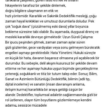
tanıklarla çalışırken, güven tesis etmek ve onların
hikayelerini tarafsız bir şekilde dinlemek,
doğru bilgilere ulaşmanın en etik ve
hızlı yöntemidir. Kararlılık ve Sakinlik Dedektiflik mesleği, çoğu
zaman hayal kırıklıkları ve umutsuz durumlarla doludur. Pek
çok “soğuk dava” (çözülmemiş eski dava) yıllar boyunca
bekleme süresine tabi olabilir. Bu aşamada, duygusal direnç ve
mesleki kararlılık devreye girmektedir: Uzun Süreli Çalışma:
Bir ipucu peşinden gitmek, zaman zaman aylar süren
gizli gözlemler, gece vardiyaları veya sonu gelmeyen bürokratik
engelleri aşmayı gerektirebilir. Hata Yönetimi: Hukuki süreçte
en küçük bir hata, davanın başarısız olmasına yol açabilecek bir
durumdur. Bu sebeple, delil akışını kusursuz bir şekilde devam
ettirme ve her aşamayı hukuka uygun biçimde gerçekleştirme
yeteneği, soğukkanlı ve titiz bir tutum talep eder. Sonuç: Bilim,
Sanat ve Azimlerin Bütünlüğü Dedektiflik, bilimin (adli tıp,
dijital inceleme) ve sanatın (insan davranışını anlama,
iletişim kurma) kararlılıkla bir araya geldiği özgün bir
alandır. Dedektifler, toplumsal adaletin sağlanmasında gizli bir
rol üstlenen, olayın tüm boyutlarını gözlemlemeye kendini
adamış, sessizce mücadele