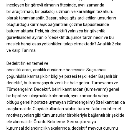
inceleyen bir görevli olmanın ötesinde, aynı zamanda
bir araştırmacı, bir psikoloji uzmanı ve kararlılığın tezahürü
olarak tanımlanabilir. Başarı, sıkça göz ardı edilen unsurların
oluşturduğu karmaşık bağlantıları çözme kapasitesinde
bulunmaktadır. Peki, bir dedektifi yalnızca bir güvenlik
görevlisinden ayıran o “dedektif düşünce tarzı” nedir ve bu
meslek hangi esas yetkinlikleri talep etmektedir? Analitik Zeka
ve Kalıp Tanıma
Dedektifin en temel ve
öncelikli aracı, analitik düşünme becerisidir. Suç sahası
çoğunlukla karmaşık bir bilgi yelpazesi teşkil eder. Başarılı bir
dedektif, bu karmaşayı düzenli bir hale getirir: Tümevarım ve
Tümdengelim: Dedektif, belirli kanıtlardan (tümevarım) genel
bir hipoteze ulaşmakla kalmamalı, aynı zamanda sahip
olduğu genel hipoteze uymayan (tümdengelim) özel kanıtları da
araştırmalıdır. Olayda kullanılan silahın türü ve failin muhtemel
motivasyonları gibi tüm unsurlar birbirleriyle bağlantılı bir şekilde
ele alınmalıdır. Örüntü Belirleme: Seri suçlar veya
kurumsal dolandırıcılık vakalarında, dedektif mevcut durumu