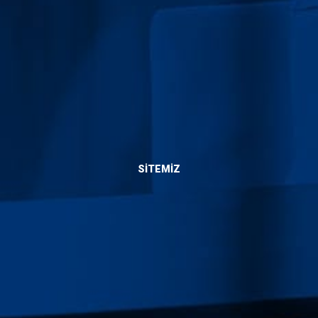
Bize Ulaşın
SITEMIZ
Hakkımızda
Hizmetlerimiz
Blog
Yaptıklarımız
İletişim