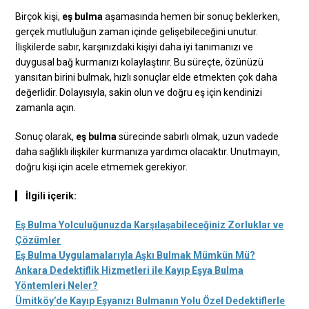
Birçok kişi,
eş bulma
aşamasında hemen bir sonuç beklerken,
gerçek mutluluğun zaman içinde gelişebileceğini unutur.
İlişkilerde sabır, karşınızdaki kişiyi daha iyi tanımanızı ve
duygusal bağ kurmanızı kolaylaştırır. Bu süreçte, özünüzü
yansıtan birini bulmak, hızlı sonuçlar elde etmekten çok daha
değerlidir. Dolayısıyla, sakin olun ve doğru eş için kendinizi
zamanla açın.
Sonuç olarak,
eş bulma
sürecinde sabırlı olmak, uzun vadede
daha sağlıklı ilişkiler kurmanıza yardımcı olacaktır. Unutmayın,
doğru kişi için acele etmemek gerekiyor.
İlgili içerik:
Eş Bulma Yolculuğunuzda Karşılaşabileceğiniz Zorluklar ve
Çözümler
Eş Bulma Uygulamalarıyla Aşkı Bulmak Mümkün Mü?
Ankara Dedektiflik Hizmetleri ile Kayıp Eşya Bulma
Yöntemleri Neler?
Ümitköy’de Kayıp Eşyanızı Bulmanın Yolu Özel Dedektiflerle