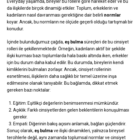
Everyday yaşamda, bireyler bu rollere göre hareket eder ve bu
da ilişkilerde birçok dinamiği etkiler. Toplum, erkeklerin ve
kadınların nasıl davranması gerektiğine dair belirli
normlar
koyar. Ancak, bu normların ne ölçüde geçerli olduğu tartışmalı bir
konudur.
İçinde bulunduğumuz çağda,
eş bulma
süreçleri de bu cinsiyet
rolleri ile şekillenmektedir. Örneğin, kadınların aktif bir şekilde
ilişki kurması bazı toplumlarda hala baskı altında iken, erkekler
için bu durum daha kabul edilir. Bu durumda, bireylerin kendi
kimliklerini bulmaları zorlaşır. Ancak, cinsiyet rollerinin
esnetilmesi, ilişkilerin daha sağlıklı bir temel üzerine inşa
edilmesine olanak tanıyabilir. Bu bağlamda, dikkat etmek
gereken bazı noktalar:
Eğitim: Eşitlikçi değerlerin benimsenmesi mümkündür.
Açıklık: Farklı cinsiyetlerden gelen beklentilerin konuşulması
gerekir.
Empati: Diğerinin bakış açısını anlamak, bağları güçlendirir.
Sonuç olarak,
eş bulma
ve ilişki dinamikleri, yalnızca bireysel
tercihlerle değil, aynı zamanda toplumsal normlar ve cinsiyet