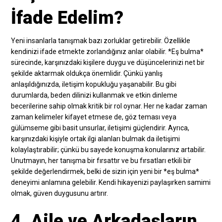
İfade Edelim?
Yeni insanlarla tanışmak bazı zorluklar getirebilir. Özellikle
kendinizi ifade etmekte zorlandığınız anlar olabilir. *Eş bulma*
sürecinde, karşınızdaki kişilere duygu ve düşüncelerinizi net bir
şekilde aktarmak oldukça önemlidir. Çünkü yanlış
anlaşıldığınızda, iletişim kopukluğu yaşanabilir. Bu gibi
durumlarda, beden dilinizi kullanmak ve etkin dinleme
becerilerine sahip olmak kritik bir rol oynar. Her ne kadar zaman
zaman kelimeler kifayet etmese de, göz teması veya
gülümseme gibi basit unsurlar, iletişimi güçlendirir. Ayrıca,
karşınızdaki kişiyle ortak ilgi alanları bulmak da iletişimi
kolaylaştırabilir; çünkü bu sayede konuşma konularınız artabilir.
Unutmayın, her tanışma bir fırsattır ve bu fırsatları etkili bir
şekilde değerlendirmek, belki de sizin için yeni bir *eş bulma*
deneyimi anlamına gelebilir. Kendi hikayenizi paylaşırken samimi
olmak, güven duygusunu artırır.
4. Aile ve Arkadaşların