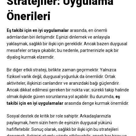
Stratejiler: Uygulama
Önerileri
Eş takibi için en iyi uygulamalar
arasında, en önemli
adımlardan biri iletişimdir. Eşinizi dinlemek ve anlayışla
yaklaşmak, sağlıklı bir ilişki için gereklidir. Ancak bazen duygusal
mesafeler ortaya çıkabilir; bu nedenle, partnerinizle açık bir
diyalog kurmak elzemdir.
Bir diğer etkili strateji, birlikte zaman geçirmektir. Yalnızca
fiziksel varlık değil, duygusal yoğunluk da önemlidir. Ortak
aktiviteler, ilişkinizi canlandırır ve aranızdaki bağı güçlendirir.
Ancak dikkat edilmesi gereken bir nokta var; sürekli takip halinde
olmak ilişkide güven sorunlarına yol açabilir. Bu durumda,
eş
takibi için en iyi uygulamalar
arasında denge kurmak önemlidir.
Sosyal destek de kritik bir role sahiptir. Arkadaşlarınızla
paylaşmak, hem sizin hem de eşinizin duygusal yükünü
hafifletebilir. Sonuç olarak, sağlıklı bir ilişki için bu stratejileri
denemek, ilişkinizi olumlu yönde etkileyebilir; ancak her birey ve