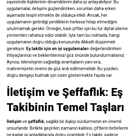
sayesinde ilişkilerinin dinamiklerini daha iyi anlayabiliyor. Bu
uygulamalar, iletişimi güçlendirirken, sorunları daha erken
aşamada tespit etmekte de oldukça etkili. Ancak, her
uygulamanın getirdiği yeniliklerin herkese hitap etmediğini
unutmamak gerekir. Örneğin, bazı çiftler için bu tür dijital izleme
yöntemleri rahatsız edici olabilir. İşte tam bu noktada, hangi
uygulamanın doğru olduğu konusunda dikkatli düşünmek
gerekiyor.
Eş takibi için en iyi uygulamalar
ı değerlendirirken
ihtiyaçlarınızı ve beklentilerinizi göz önünde bulundurmalısınız.
Ayrıca, teknolojinin sağladığı avantajların yanı sıra,
mahremiyetin önemi de göz ardı edilmemelidir. Bu yüzden,
doğru dengeyi bulmak için özen göstermekte fayda var.
İletişim ve Şeffaflık: Eş
Takibinin Temel Taşları
İletişim
ve
şeffaflık
, sağlıklı bir ilişkiyi sürdürmenin en önemli
unsurlarıdır. Birlikte geçirilen zamanın kalitesi, çiftlerin birbirlerini
ne kadar iyi anladıklarıyla doğru orantılıdır. Eş takibi, sadece