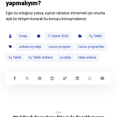
yapmalıyım?
Eğer bu isteğiniz yoksa, eşinizi rahatsız etmemek için onunla
açık bir iletişim kurarak bu konuyu konuşmalısınız.
Swap
11 Şubat 2026
Eş Takibi
ankara eş takip
casus program
casus programlar
Eş Takibi
Eş Takibi Ankara
eş takip
takip ankara
Geri