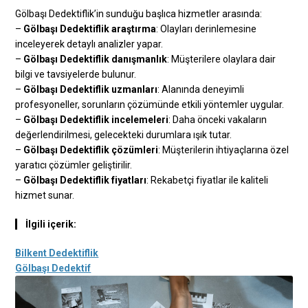
Gölbaşı Dedektiflik’in sunduğu başlıca hizmetler arasında:
–
Gölbaşı Dedektiflik araştırma
: Olayları derinlemesine
inceleyerek detaylı analizler yapar.
–
Gölbaşı Dedektiflik danışmanlık
: Müşterilere olaylara dair
bilgi ve tavsiyelerde bulunur.
–
Gölbaşı Dedektiflik uzmanları
: Alanında deneyimli
profesyoneller, sorunların çözümünde etkili yöntemler uygular.
–
Gölbaşı Dedektiflik incelemeleri
: Daha önceki vakaların
değerlendirilmesi, gelecekteki durumlara ışık tutar.
–
Gölbaşı Dedektiflik çözümleri
: Müşterilerin ihtiyaçlarına özel
yaratıcı çözümler geliştirilir.
–
Gölbaşı Dedektiflik fiyatları
: Rekabetçi fiyatlar ile kaliteli
hizmet sunar.
İlgili içerik:
Bilkent Dedektiflik
Gölbaşı Dedektif