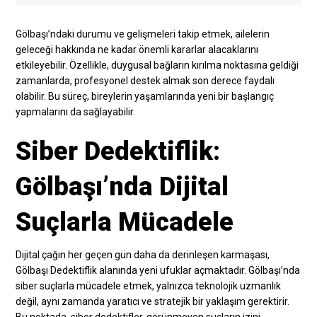
Gölbaşı’ndaki durumu ve gelişmeleri takip etmek, ailelerin
geleceği hakkında ne kadar önemli kararlar alacaklarını
etkileyebilir. Özellikle, duygusal bağların kırılma noktasına geldiği
zamanlarda, profesyonel destek almak son derece faydalı
olabilir. Bu süreç, bireylerin yaşamlarında yeni bir başlangıç
yapmalarını da sağlayabilir.
Siber Dedektiflik:
Gölbaşı’nda Dijital
Suçlarla Mücadele
Dijital çağın her geçen gün daha da derinleşen karmaşası,
Gölbaşı Dedektiflik alanında yeni ufuklar açmaktadır. Gölbaşı’nda
siber suçlarla mücadele etmek, yalnızca teknolojik uzmanlık
değil, aynı zamanda yaratıcı ve stratejik bir yaklaşım gerektirir.
Bu noktada, siber dedektifler, görünmeyen suçların izini