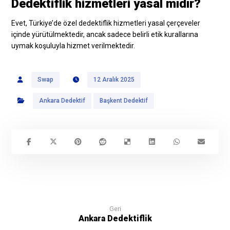
Dedektiflik hizmetleri yasal mıdır?
Evet, Türkiye’de özel dedektiflik hizmetleri yasal çerçeveler
içinde yürütülmektedir, ancak sadece belirli etik kurallarına
uymak koşuluyla hizmet verilmektedir.
Swap
12 Aralık 2025
Ankara Dedektif
Başkent Dedektif
Geri
Ankara Dedektiflik