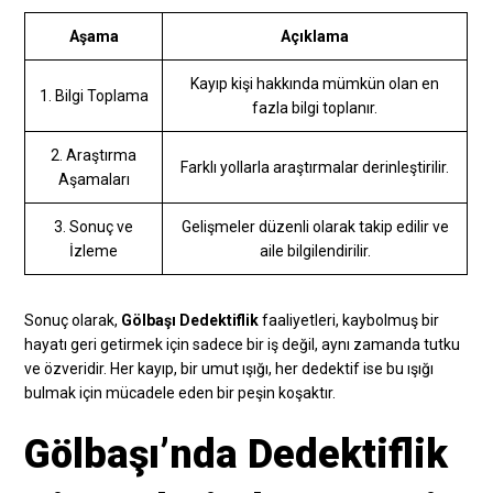
Aşama
Açıklama
Kayıp kişi hakkında mümkün olan en
1. Bilgi Toplama
fazla bilgi toplanır.
2. Araştırma
Farklı yollarla araştırmalar derinleştirilir.
Aşamaları
3. Sonuç ve
Gelişmeler düzenli olarak takip edilir ve
İzleme
aile bilgilendirilir.
Sonuç olarak,
Gölbaşı Dedektiflik
faaliyetleri, kaybolmuş bir
hayatı geri getirmek için sadece bir iş değil, aynı zamanda tutku
ve özveridir. Her kayıp, bir umut ışığı, her dedektif ise bu ışığı
bulmak için mücadele eden bir peşin koşaktır.
Gölbaşı’nda Dedektiflik