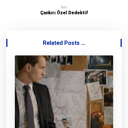
İleri
Çankırı Özel Dedektif
Related Posts ...