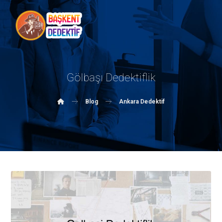
Gölbaşı Dedektiflik
Blog
Ankara Dedektif