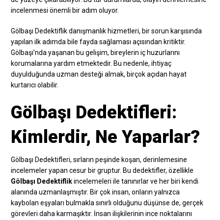
incelenmesi önemli bir adım oluyor.
Gölbaşı Dedektiflik danışmanlık hizmetleri, bir sorun karşısında
yapılan ilk adımda bile fayda sağlaması açısından kritiktir.
Gölbaşı’nda yaşanan bu gelişim, bireylerin iç huzurlarını
korumalarına yardım etmektedir. Bu nedenle, ihtiyaç
duyulduğunda uzman desteği almak, birçok açıdan hayat
kurtarıcı olabilir.
Gölbaşı Dedektifleri:
Kimlerdir, Ne Yaparlar?
Gölbaşı Dedektifleri, sırların peşinde koşan, derinlemesine
incelemeler yapan cesur bir gruptur. Bu dedektifler, özellikle
Gölbaşı Dedektiflik
incelemeleri ile tanınırlar ve her biri kendi
alanında uzmanlaşmıştır. Bir çok insan, onların yalnızca
kaybolan eşyaları bulmakla sınırlı olduğunu düşünse de, gerçek
görevleri daha karmaşıktır. İnsan ilişkilerinin ince noktalarını