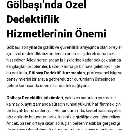
Gölbaşı’nda Özel
Dedektiflik
Hizmetlerinin Önemi
Gölbaşı, son yıllarda gizlilik ve güvenilirlik arayışında olan bireyler
için özel dedektiflik hizmetlerinin önemini giderek daha fazla
hissediyor. Ailevi sorunlardan iş ilişkilerine kadar pek çok alanda
karşılaşılan problemler, bazen karmaşık bir hale gelebiliyor. İşte
bu noktada,
Gölbaşı Dedektiflik uzmanları
, profesyonel bilgi ve
deneyimlerini bir araya getirerek, zor durumların üstesinden
gelme konusunda önemli bir destek sağlıyorlar.
Gölbaşı Dedektiflik çözümleri
, yalnızca sorunları çözmekle
kalmayıp, aynı zamanda sürecin ruhsal yükünü hafifletmek için
de hayati bir rol üstleniyor. Her bir durumda, kişisel hassasiyetler
göz önünde bulundurularak, kesinlikle gizliliğe özen gösteriliyor.
Ancak, bazen ortaya çıkan sonuçlar, beklenmedik bir gerçekliği
de yüzeye çıkarabiliyor. Bu tür durumlarda, olayın derinlemesine