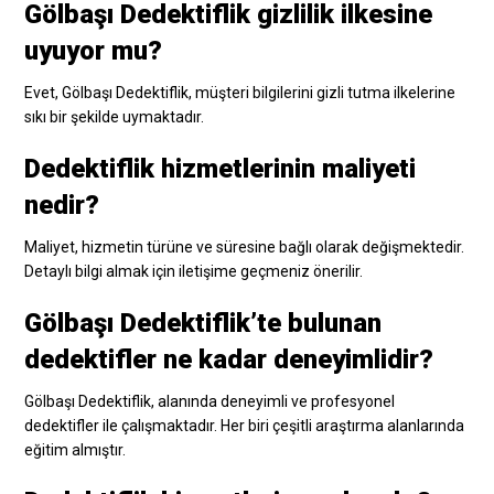
Gölbaşı Dedektiflik gizlilik ilkesine
uyuyor mu?
Evet, Gölbaşı Dedektiflik, müşteri bilgilerini gizli tutma ilkelerine
sıkı bir şekilde uymaktadır.
Dedektiflik hizmetlerinin maliyeti
nedir?
Maliyet, hizmetin türüne ve süresine bağlı olarak değişmektedir.
Detaylı bilgi almak için iletişime geçmeniz önerilir.
Gölbaşı Dedektiflik’te bulunan
dedektifler ne kadar deneyimlidir?
Gölbaşı Dedektiflik, alanında deneyimli ve profesyonel
dedektifler ile çalışmaktadır. Her biri çeşitli araştırma alanlarında
eğitim almıştır.