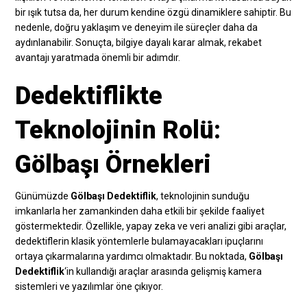
bir ışık tutsa da, her durum kendine özgü dinamiklere sahiptir. Bu
nedenle, doğru yaklaşım ve deneyim ile süreçler daha da
aydınlanabilir. Sonuçta, bilgiye dayalı karar almak, rekabet
avantajı yaratmada önemli bir adımdır.
Dedektiflikte
Teknolojinin Rolü:
Gölbaşı Örnekleri
Günümüzde
Gölbaşı Dedektiflik
, teknolojinin sunduğu
imkanlarla her zamankinden daha etkili bir şekilde faaliyet
göstermektedir. Özellikle, yapay zeka ve veri analizi gibi araçlar,
dedektiflerin klasik yöntemlerle bulamayacakları ipuçlarını
ortaya çıkarmalarına yardımcı olmaktadır. Bu noktada,
Gölbaşı
Dedektiflik
‘in kullandığı araçlar arasında gelişmiş kamera
sistemleri ve yazılımlar öne çıkıyor.