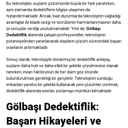
Bu teknolojiler, suçların çözümünde büyük bir fark yaratırken,
aynı zamanda dedektiflerin bilgiye ulaşımını da
hızlandırmaktadır. Ancak, bazı durumlarda teknolojinin sağladığı
avantajlar ile klasik sezgi ve tecrübenin harmanlanmasının daha
iyi sonuçlar verdiği unutulmamalıdır. Yine de,
Gölbaşı
Dedektiflik
alanında çalışan profesyoneller, teknolojinin
potansiyelinden yararlanarak olayların çözüm sürecindeki başarı
oranlarını artırmaktadır.
Sonuç olarak, teknolojiyle donanmış bir dedektiflik anlayışı,
suçların daha hızlı ve daha etkili bir şekilde çözülmesine olanak
tanırken, insan faktörünün de her daim göz önünde
bulundurulması gerektiği bir gerçektir. Teknolojinin sunduğu
imkanları yaratıcı bir şekilde kullanarak yeni çözümler üretmek,
dedektiflik alanında sınırları zorlamayı mümkün kılmaktadır.
Gölbaşı Dedektiflik:
Başarı Hikayeleri ve