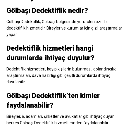
Gölbaşı Dedektiflik nedir?
Gölbaşı Dedektiflik, Gölbaşı bölgesinde yürütülen özel bir
dedektiflik hizmetidir. Bireyler ve kurumlar için gizli araştırmalar
yapar.
Dedektiflik hizmetleri hangi
durumlarda ihtiyaç duyulur?
Dedektiflik hizmetleri, kayıp kişilerin bulunması, dolandırıcılık
araştırmaları, dava hazırlığı gibi çeşitli durumlarda ihtiyaç
duyulabilir.
Gölbaşı Dedektiflik’ten kimler
faydalanabilir?
Bireyler, iş adamları, şirketler ve avukatlar gibi ihtiyaç duyan
herkes Gölbaşı Dedektiflik hizmetlerinden faydalanabilir.