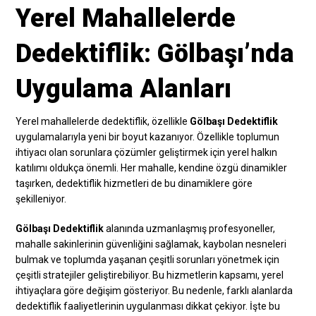
Yerel Mahallelerde
Dedektiflik: Gölbaşı’nda
Uygulama Alanları
Yerel mahallelerde dedektiflik, özellikle
Gölbaşı Dedektiflik
uygulamalarıyla yeni bir boyut kazanıyor. Özellikle toplumun
ihtiyacı olan sorunlara çözümler geliştirmek için yerel halkın
katılımı oldukça önemli. Her mahalle, kendine özgü dinamikler
taşırken, dedektiflik hizmetleri de bu dinamiklere göre
şekilleniyor.
Gölbaşı Dedektiflik
alanında uzmanlaşmış profesyoneller,
mahalle sakinlerinin güvenliğini sağlamak, kaybolan nesneleri
bulmak ve toplumda yaşanan çeşitli sorunları yönetmek için
çeşitli stratejiler geliştirebiliyor. Bu hizmetlerin kapsamı, yerel
ihtiyaçlara göre değişim gösteriyor. Bu nedenle, farklı alanlarda
dedektiflik faaliyetlerinin uygulanması dikkat çekiyor. İşte bu