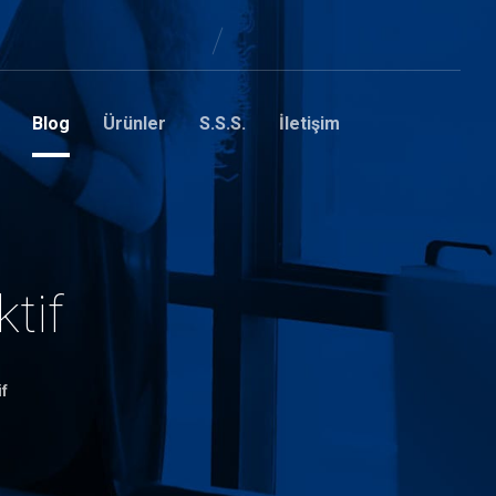
Blog
Ürünler
S.S.S.
İletişim
tif
if