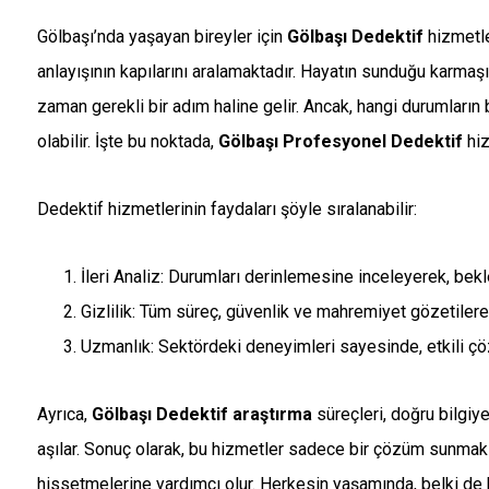
Gölbaşı’nda yaşayan bireyler için
Gölbaşı Dedektif
hizmetle
anlayışının kapılarını aralamaktadır. Hayatın sunduğu karma
zaman gerekli bir adım haline gelir. Ancak, hangi durumların b
olabilir. İşte bu noktada,
Gölbaşı Profesyonel Dedektif
hiz
Dedektif hizmetlerinin faydaları şöyle sıralanabilir:
İleri Analiz: Durumları derinlemesine inceleyerek, bekl
Gizlilik: Tüm süreç, güvenlik ve mahremiyet gözetilerek
Uzmanlık: Sektördeki deneyimleri sayesinde, etkili çö
Ayrıca,
Gölbaşı Dedektif araştırma
süreçleri, doğru bilgiy
aşılar. Sonuç olarak, bu hizmetler sadece bir çözüm sunmak
hissetmelerine yardımcı olur. Herkesin yaşamında, belki de b