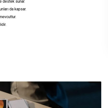
e destek sunar.
unları da kapsar.
mevcuttur.
dir.