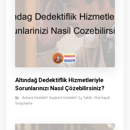
Altındağ Dedektiflik Hizmetleriyle
Sorunlarınızı Nasıl Çözebilirsiniz?
Ankara Dedektif
,
Başkent Dedektif
,
Eş Takibi
,
Otel Kaydı
Sorgulama