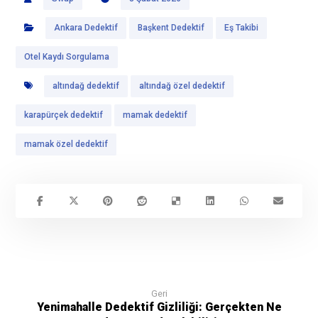
Ankara Dedektif
Başkent Dedektif
Eş Takibi
Otel Kaydı Sorgulama
altındağ dedektif
altındağ özel dedektif
karapürçek dedektif
mamak dedektif
mamak özel dedektif
Geri
Yenimahalle Dedektif Gizliliği: Gerçekten Ne