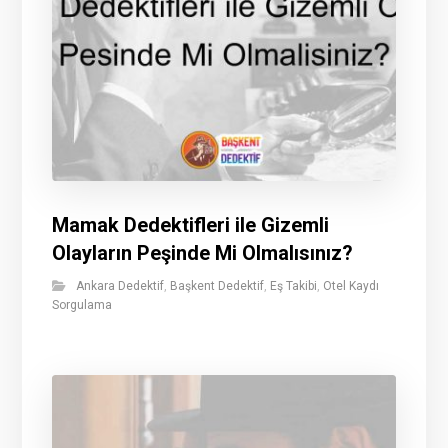
Mamak Dedektifleri ile Gizemli
Olayların Peşinde Mi Olmalısınız?
Ankara Dedektif
,
Başkent Dedektif
,
Eş Takibi
,
Otel Kaydı
Sorgulama