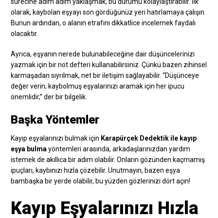
sürecine adım adım yaklaşmak, bu durumu kolaylaştırabilir. İlk
olarak, kaybolan eşyayı son gördüğünüz yeri hatırlamaya çalışın.
Bunun ardından, o alanın etrafını dikkatlice incelemek faydalı
olacaktır.
Ayrıca, eşyanın nerede bulunabileceğine dair düşüncelerinizi
yazmak için bir not defteri kullanabilirsiniz. Çünkü bazen zihinsel
karmaşadan sıyrılmak, net bir iletişim sağlayabilir. “Düşünceye
değer verin; kaybolmuş eşyalarınızı aramak için her ipucu
önemlidir,” der bir bilgelik.
Başka Yöntemler
Kayıp eşyalarınızı bulmak için
Karapürçek Dedektik ile kayıp
eşya bulma
yöntemleri arasında, arkadaşlarınızdan yardım
istemek de akıllıca bir adım olabilir. Onların gözünden kaçmamış
ipuçları, kaybınızı hızla çözebilir. Unutmayın, bazen eşya
bambaşka bir yerde olabilir, bu yüzden gözlerinizi dört açın!
Kayıp Eşyalarınızı Hızla