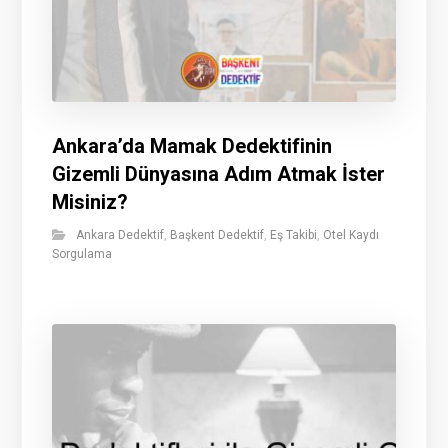
Ankara’da Mamak Dedektifinin
Gizemli Dünyasına Adım Atmak İster
Misiniz?
Ankara Dedektif
,
Başkent Dedektif
,
Eş Takibi
,
Otel Kaydı
Sorgulama