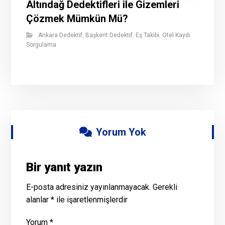
Altındağ Dedektifleri ile Gizemleri
Çözmek Mümkün Mü?
Ankara Dedektif
,
Başkent Dedektif
,
Eş Takibi
,
Otel Kaydı
Sorgulama
Yorum Yok
Bir yanıt yazın
E-posta adresiniz yayınlanmayacak.
Gerekli
alanlar
*
ile işaretlenmişlerdir
Yorum
*