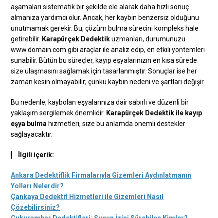
aşamaları sistematik bir şekilde ele alarak daha hızlı sonuç
almanıza yardımcı olur. Ancak, her kaybın benzersiz olduğunu
unutmamak gerekir. Bu, çözüm bulma sürecini kompleks hale
getirebilir.
Karapürçek Dedektik
uzmanları, durumunuzu
www.domain.com gibi araçlar ile analiz edip, en etkili yöntemleri
sunabilir. Bütün bu süreçler, kayıp eşyalarınızın en kısa sürede
size ulaşmasını sağlamak için tasarlanmıştır. Sonuçlar ise her
zaman kesin olmayabilir; çünkü kaybın nedeni ve şartları değişir.
Bu nedenle, kaybolan eşyalarınıza dair sabırlı ve düzenli bir
yaklaşım sergilemek önemlidir.
Karapürçek Dedektik ile kayıp
eşya bulma
hizmetleri, size bu anlamda önemli destekler
sağlayacaktır.
İlgili içerik:
Ankara Dedektiflik Firmalarıyla Gizemleri Aydınlatmanın
Yolları Nelerdir?
Çankaya Dedektif Hizmetleri ile Gizemleri Nasıl
Çözebilirsiniz?
Çukurambar Dedektifleri: Suçun İzini Sürebilen Kimler?