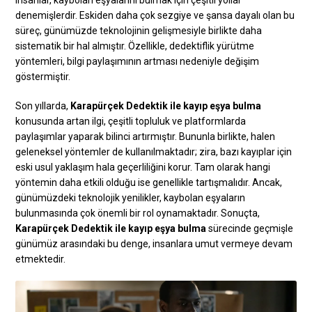
insanlar, kaybolan eşyalarını bulmak için çeşitli yollar
denemişlerdir. Eskiden daha çok sezgiye ve şansa dayalı olan bu
süreç, günümüzde teknolojinin gelişmesiyle birlikte daha
sistematik bir hal almıştır. Özellikle, dedektiflik yürütme
yöntemleri, bilgi paylaşımının artması nedeniyle değişim
göstermiştir.
Son yıllarda,
Karapürçek Dedektik ile kayıp eşya bulma
konusunda artan ilgi, çeşitli topluluk ve platformlarda
paylaşımlar yaparak bilinci artırmıştır. Bununla birlikte, halen
geleneksel yöntemler de kullanılmaktadır; zira, bazı kayıplar için
eski usul yaklaşım hala geçerliliğini korur. Tam olarak hangi
yöntemin daha etkili olduğu ise genellikle tartışmalıdır. Ancak,
günümüzdeki teknolojik yenilikler, kaybolan eşyaların
bulunmasında çok önemli bir rol oynamaktadır. Sonuçta,
Karapürçek Dedektik ile kayıp eşya bulma
sürecinde geçmişle
günümüz arasındaki bu denge, insanlara umut vermeye devam
etmektedir.