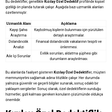
Bu dedektifler, genellikle
Kızılay Özel Dedektif
profilinde kişisel
gizliliği ön planda tutarak çalışır. Aşağıda bazı uzmanlık alanları
özetlenmiştir:
Uzmanlık Alanı
Açıklama
Kayıp Şahıs
Kaybolmuş kişilerin bulunması için yürütülen
Araştırma
detaylı araştırmalar.
Dolandırıcılık
Finansal dolandırıcılık vakalarının tespiti ve
Analizi
önlenmesi.
Evlilik sorunları, aldatma şüphesi gibi
Aile İçi Sorunlar
durumların araştırılması.
Bu alanlarda faaliyet gösteren
Kızılay Özel Dedektif
ler, müşteri
memnuniyetini sağlamak adına titizlikle çalışır. Her durumda
yalnızca güvenilir ve geçerli bilgiler sunarak, sonuç odaklı bir
yaklaşım sergilerler. Sonuç olarak, özel dedektiflerin sunduğu
hizmetler, gizli kalması gereken konuların çözümünde oldukça
önemlidir.