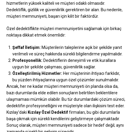
hizmetlerin yüksek kaliteli ve müşteri odaklı olmasıdır.
Dedektiflik, gizlilik ve güvenilirlik gerektiren bir alan. Bu nedenle,
müşteri memnuniyeti, başarı için kilit bir faktördür.
Özel dedektiflikte müşteri memnuniyetini sağlamak için birkaç
noktaya dikkat etmek önemlidir:
Şeffaf İletişim:
Müşterilerin taleplerine açık bir şekilde yanıt
verilmeli ve süreç hakkında sürekli bilgilendirme yapılmalıdır.
Profesyonellik:
Dedektiflerin deneyimli ve etik kurallara
uygun bir şekilde çalışması, güvenilirlik sağlar.
Özelleştirilmiş Hizmetler:
Her müşterinin ihtiyacı farklıdır,
bu yüzden ihtiyaçlarına uygun özel çözümler sunulmalıdır.
Ancak, her ne kadar müşteri memnuniyeti ön planda olsa da,
bazı durumlarda elde edilen sonuçların belirtilen beklentilere
ulaşmaması mümkün olabilir. Bu tür durumlardaki çözüm süreci,
dedektifin profesyonelliğini ve müşteriyle olan ilişkisini test eder.
Kızılay’daki
Kızılay Özel Dedektif
firmaları, bu gibi durumlarla
başa çıkmak için sürekli kendilerini geliştirmeye çalışmaktadır.
Sonuç olarak, müşteri memnuniyeti sadece bir hedef değil; aynı
zamanda sürekli bir gelişim sürecidir.