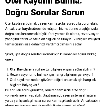
Otel Kaydını Bulma:
Doğru Sorular Sorun
Otel kaydınızı bulmak bazen karmaşık bir süreç gibi görünebilir.
Ancak
otel kaydı
sürecinde müşteri hizmetlerine ulaştığınızda,
doğru soruları sormak büyük fark yaratır. İlk olarak, rezervasyon
yaptığınız tarihi ve otele ait bilgileri hazırlayın. Bu bilgiler, müşteri
temsilcisinin size daha hızlı yardımcı olmasını sağlar.
Şimdi, işte doğru soruları sormak için kullanabileceğiniz birkaç
öneri:
Otel Kayıtları
yla ilgili ne tür bilgilere erişim sağlayabilirim?
Rezervasyonumu bulmak için hangi bilgilerim gerekiyor?
Otel kaydımın neden gözükmediğini anlamak için hangi ek
bilgilere ihtiyaç var?
Bu soruları sorduğunuzda, müşteri temsilcisi size doğru
yönlendirmeleri yapabilir. Unutmayın, bazen sistemsel hatalar
ya da yanlış anlaşılmalar süreci karmaşıklaştırabilir. Ancak sabırlı
olmak ve durumu net bir şekilde ifade etmek, çözümü