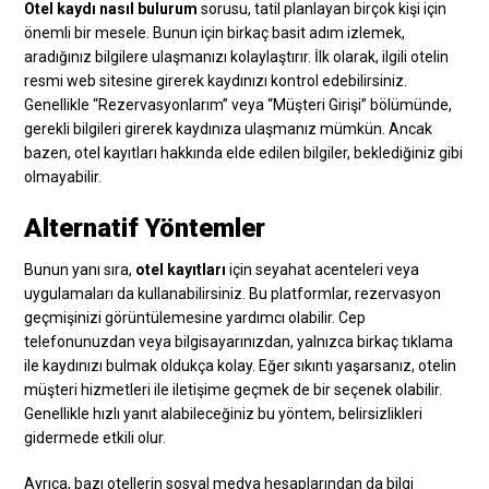
Otel kaydı nasıl bulurum
sorusu, tatil planlayan birçok kişi için
önemli bir mesele. Bunun için birkaç basit adım izlemek,
aradığınız bilgilere ulaşmanızı kolaylaştırır. İlk olarak, ilgili otelin
resmi web sitesine girerek kaydınızı kontrol edebilirsiniz.
Genellikle “Rezervasyonlarım” veya “Müşteri Girişi” bölümünde,
gerekli bilgileri girerek kaydınıza ulaşmanız mümkün. Ancak
bazen, otel kayıtları hakkında elde edilen bilgiler, beklediğiniz gibi
olmayabilir.
Alternatif Yöntemler
Bunun yanı sıra,
otel kayıtları
için seyahat acenteleri veya
uygulamaları da kullanabilirsiniz. Bu platformlar, rezervasyon
geçmişinizi görüntülemesine yardımcı olabilir. Cep
telefonunuzdan veya bilgisayarınızdan, yalnızca birkaç tıklama
ile kaydınızı bulmak oldukça kolay. Eğer sıkıntı yaşarsanız, otelin
müşteri hizmetleri ile iletişime geçmek de bir seçenek olabilir.
Genellikle hızlı yanıt alabileceğiniz bu yöntem, belirsizlikleri
gidermede etkili olur.
Ayrıca, bazı otellerin sosyal medya hesaplarından da bilgi