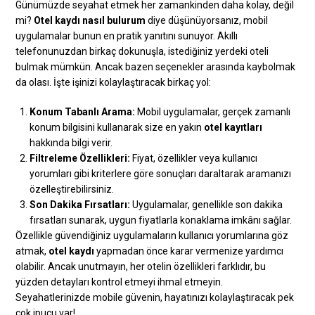
Günümüzde seyahat etmek her zamankinden daha kolay, değil
mi?
Otel kaydı nasıl bulurum
diye düşünüyorsanız, mobil
uygulamalar bunun en pratik yanıtını sunuyor. Akıllı
telefonunuzdan birkaç dokunuşla, istediğiniz yerdeki oteli
bulmak mümkün. Ancak bazen seçenekler arasında kaybolmak
da olası. İşte işinizi kolaylaştıracak birkaç yol:
Konum Tabanlı Arama:
Mobil uygulamalar, gerçek zamanlı
konum bilgisini kullanarak size en yakın
otel kayıtları
hakkında bilgi verir.
Filtreleme Özellikleri:
Fiyat, özellikler veya kullanıcı
yorumları gibi kriterlere göre sonuçları daraltarak aramanızı
özelleştirebilirsiniz.
Son Dakika Fırsatları:
Uygulamalar, genellikle son dakika
fırsatları sunarak, uygun fiyatlarla konaklama imkânı sağlar.
Özellikle güvendiğiniz uygulamaların kullanıcı yorumlarına göz
atmak,
otel kaydı
yapmadan önce karar vermenize yardımcı
olabilir. Ancak unutmayın, her otelin özellikleri farklıdır, bu
yüzden detayları kontrol etmeyi ihmal etmeyin.
Seyahatlerinizde mobile güvenin, hayatınızı kolaylaştıracak pek
çok ipucu var!