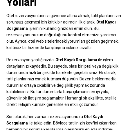
Yolları
Otel rezervasyonlarınızı güvence altına almak, tatil planlarınızın
sorunsuz geçmesi için kritik bir adımdır. İlk olarak,
Otel Kaydı
Sorgulama
işlemini kullandığınızdan emin olun. Bu,
rezervasyonunuzun doğruluğunu kontrol etmenize yardımcı
olur. Ayrıca, otel web sitelerindeki yorumları gözden geçirmek,
kalitesiz bir hizmetle karşılaşma riskinizi azaltır.
Rezervasyon yaptığınızda,
Otel Kaydı Sorgulama
ile işlem
detaylarınızı kaydedin. Bu sayede, olası bir iptal veya değişiklik
durumunda hızlı bir şekilde harekete geçebilirsiniz. Ek olarak,
tatil planlarınızı esnek tutmayı düşünün. Bazen beklenmedik
durumlar ortaya çıkabilir ve değişiklik yapmak zorunda
kalabilirsiniz. Bu tür durumlarla başa çıkmanın en iyi yolu,
güvenilir bir iletişim sağlamaktır. Herhangi bir aksilikte, otel ile
direkt iletişim kurmak genellikle en etkili çözümdür.
Son olarak, her zaman rezervasyonunuzu
Otel Kaydı
Sorgulama
ile takip edin. Böylece tatilinizin keyfini çıkarırken,
herhangi bir sorunla karşılaşma olasılığınızı en aza indirmiş