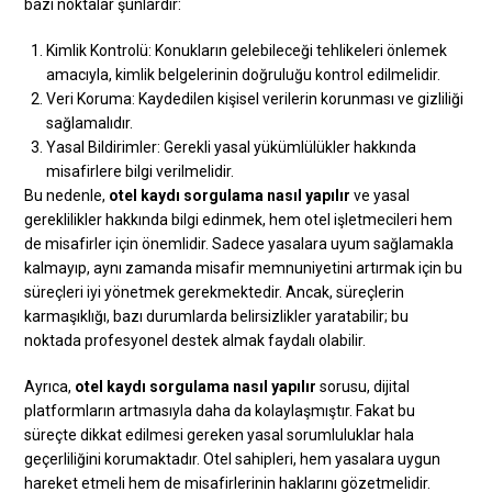
bazı noktalar şunlardır:
Kimlik Kontrolü: Konukların gelebileceği tehlikeleri önlemek
amacıyla, kimlik belgelerinin doğruluğu kontrol edilmelidir.
Veri Koruma: Kaydedilen kişisel verilerin korunması ve gizliliği
sağlamalıdır.
Yasal Bildirimler: Gerekli yasal yükümlülükler hakkında
misafirlere bilgi verilmelidir.
Bu nedenle,
otel kaydı sorgulama nasıl yapılır
ve yasal
gereklilikler hakkında bilgi edinmek, hem otel işletmecileri hem
de misafirler için önemlidir. Sadece yasalara uyum sağlamakla
kalmayıp, aynı zamanda misafir memnuniyetini artırmak için bu
süreçleri iyi yönetmek gerekmektedir. Ancak, süreçlerin
karmaşıklığı, bazı durumlarda belirsizlikler yaratabilir; bu
noktada profesyonel destek almak faydalı olabilir.
Ayrıca,
otel kaydı sorgulama nasıl yapılır
sorusu, dijital
platformların artmasıyla daha da kolaylaşmıştır. Fakat bu
süreçte dikkat edilmesi gereken yasal sorumluluklar hala
geçerliliğini korumaktadır. Otel sahipleri, hem yasalara uygun
hareket etmeli hem de misafirlerinin haklarını gözetmelidir.