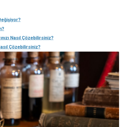
Değişiyor?
n?
nızı Nasıl Çözebilirsiniz?
sıl Çözebilirsiniz?