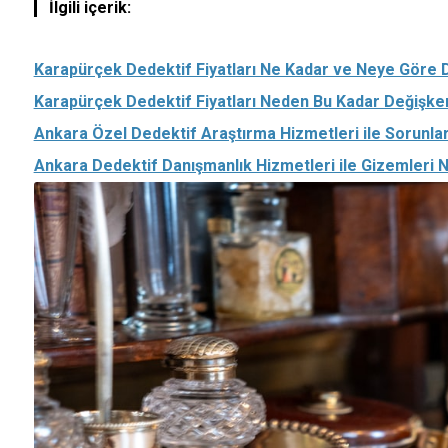
İlgili içerik:
Karapürçek Dedektif Fiyatları Ne Kadar ve Neye Göre 
Karapürçek Dedektif Fiyatları Neden Bu Kadar Değişke
Ankara Özel Dedektif Araştırma Hizmetleri ile Sorunları
Ankara Dedektif Danışmanlık Hizmetleri ile Gizemleri Na