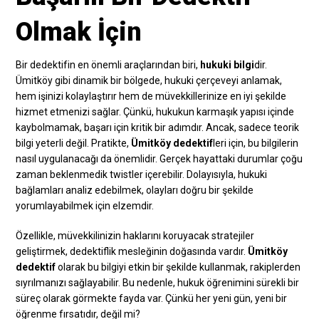
Olmak İçin
Bir dedektifin en önemli araçlarından biri,
hukuki bilgi
dir.
Ümitköy gibi dinamik bir bölgede, hukuki çerçeveyi anlamak,
hem işinizi kolaylaştırır hem de müvekkillerinize en iyi şekilde
hizmet etmenizi sağlar. Çünkü, hukukun karmaşık yapısı içinde
kaybolmamak, başarı için kritik bir adımdır. Ancak, sadece teorik
bilgi yeterli değil. Pratikte,
Ümitköy dedektif
leri için, bu bilgilerin
nasıl uygulanacağı da önemlidir. Gerçek hayattaki durumlar çoğu
zaman beklenmedik twistler içerebilir. Dolayısıyla, hukuki
bağlamları analiz edebilmek, olayları doğru bir şekilde
yorumlayabilmek için elzemdir.
Özellikle, müvekkilinizin haklarını koruyacak stratejiler
geliştirmek, dedektiflik mesleğinin doğasında vardır.
Ümitköy
dedektif
olarak bu bilgiyi etkin bir şekilde kullanmak, rakiplerden
sıyrılmanızı sağlayabilir. Bu nedenle, hukuk öğrenimini sürekli bir
süreç olarak görmekte fayda var. Çünkü her yeni gün, yeni bir
öğrenme fırsatıdır, değil mi?