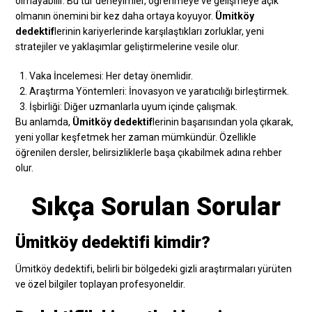
olmayabilir. Bu tür deneyimler, öğrenmeye ve gelişmeye açık
olmanın önemini bir kez daha ortaya koyuyor.
Ümitköy
dedektif
lerinin kariyerlerinde karşılaştıkları zorluklar, yeni
stratejiler ve yaklaşımlar geliştirmelerine vesile olur.
Vaka İncelemesi: Her detay önemlidir.
Araştırma Yöntemleri: İnovasyon ve yaratıcılığı birleştirmek.
İşbirliği: Diğer uzmanlarla uyum içinde çalışmak.
Bu anlamda,
Ümitköy dedektif
lerinin başarısından yola çıkarak,
yeni yollar keşfetmek her zaman mümkündür. Özellikle
öğrenilen dersler, belirsizliklerle başa çıkabilmek adına rehber
olur.
Sıkça Sorulan Sorular
Ümitköy dedektifi kimdir?
Ümitköy dedektifi, belirli bir bölgedeki gizli araştırmaları yürüten
ve özel bilgiler toplayan profesyoneldir.