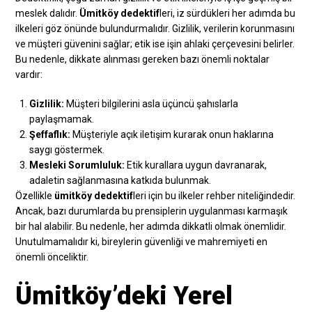
meslek dalıdır.
Ümitköy dedektif
leri, iz sürdükleri her adımda bu
ilkeleri göz önünde bulundurmalıdır. Gizlilik, verilerin korunmasını
ve müşteri güvenini sağlar; etik ise işin ahlaki çerçevesini belirler.
Bu nedenle, dikkate alınması gereken bazı önemli noktalar
vardır:
Gizlilik:
Müşteri bilgilerini asla üçüncü şahıslarla
paylaşmamak.
Şeffaflık:
Müşteriyle açık iletişim kurarak onun haklarına
saygı göstermek.
Mesleki Sorumluluk:
Etik kurallara uygun davranarak,
adaletin sağlanmasına katkıda bulunmak.
Özellikle
ümitköy dedektif
leri için bu ilkeler rehber niteliğindedir.
Ancak, bazı durumlarda bu prensiplerin uygulanması karmaşık
bir hal alabilir. Bu nedenle, her adımda dikkatli olmak önemlidir.
Unutulmamalıdır ki, bireylerin güvenliği ve mahremiyeti en
önemli önceliktir.
Ümitköy’deki Yerel