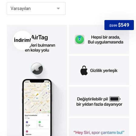
$
549
$
599
İndirim!