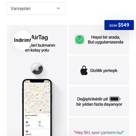
$
549
$
599
İndirim!