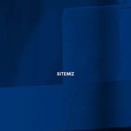
Bize Ulaşın
SITEMIZ
Hakkımızda
Hizmetlerimiz
Blog
Yaptıklarımız
İletişim