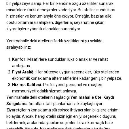
bir yelpazeye sahip. Her biri kendine özgü özellikler sunarak
misafirlere farklı deneyimler vadediyor. Bu oteller, sundukları
hizmetler ve konumlarıyla öne çıkıyor. Örneğin, bazıları aile
dostu ortamlara sahipken, diğerleri iş seyahatine çıkan
ziyaretçilere yönelik olanaklar sunabiliyor.
Yenimahalle’deki otellerin farklı özelliklerini şu şekilde
sıralayabiliriz:
Konfor:
Misafirlere sundukları lüks olanaklar ve rahat
ambiyans.
Fiyat Aralığı:
Her bütçeye uygun seçenekler, lüks otellerden
ekonomik konaklama alternatiflerine kadar geniş bir yelpaze.
Hizmet Kalitesi:
Profesyonel personel ve müşteri
memnuniyeti odaklı hizmet anlayışı.
Yenimahalle’deki otellerin sağladığı
Yenimahalle Otel Kaydı
Sorgulama
fırsatları, tatil planlamanızı kolaylaştırıyor.
Ziyaretçilerin konaklama süresince ihtiyacı olan bilgilere erişimi
kolaydır. Ancak, hangi otelin sizin için en iyi seçenek olduğunu
belirlemek, aralarında yapılan seçimleri biraz karmaşık hale
getirebilir. Yine de, her otelin sunduğu imkanlar göz önüne