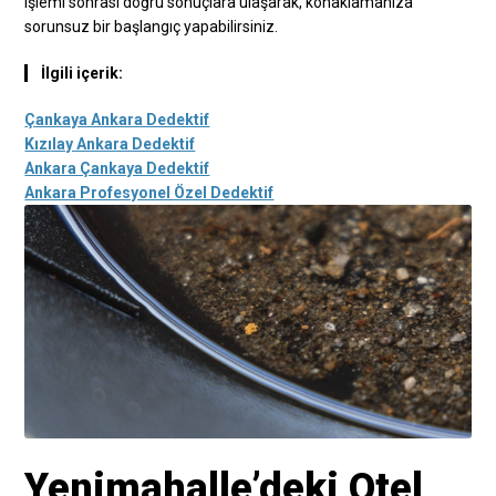
işlemi sonrası doğru sonuçlara ulaşarak, konaklamanıza
sorunsuz bir başlangıç yapabilirsiniz.
İlgili içerik:
Çankaya Ankara Dedektif
Kızılay Ankara Dedektif
Ankara Çankaya Dedektif
Ankara Profesyonel Özel Dedektif
Yenimahalle’deki Otel