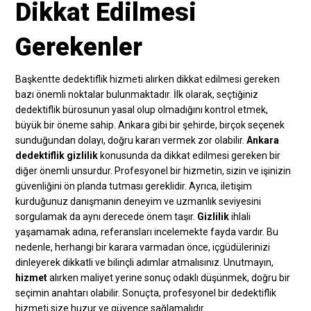
Dikkat Edilmesi
Gerekenler
Başkentte dedektiflik hizmeti alırken dikkat edilmesi gereken
bazı önemli noktalar bulunmaktadır. İlk olarak, seçtiğiniz
dedektiflik bürosunun yasal olup olmadığını kontrol etmek,
büyük bir öneme sahip. Ankara gibi bir şehirde, birçok seçenek
sunduğundan dolayı, doğru kararı vermek zor olabilir.
Ankara
dedektiflik gizlilik
konusunda da dikkat edilmesi gereken bir
diğer önemli unsurdur. Profesyonel bir hizmetin, sizin ve işinizin
güvenliğini ön planda tutması gereklidir. Ayrıca, iletişim
kurduğunuz danışmanın deneyim ve uzmanlık seviyesini
sorgulamak da aynı derecede önem taşır.
Gizlilik
ihlali
yaşamamak adına, referansları incelemekte fayda vardır. Bu
nedenle, herhangi bir karara varmadan önce, içgüdülerinizi
dinleyerek dikkatli ve bilinçli adımlar atmalısınız. Unutmayın,
hizmet
alırken maliyet yerine sonuç odaklı düşünmek, doğru bir
seçimin anahtarı olabilir. Sonuçta, profesyonel bir dedektiflik
hizmeti size huzur ve güvence sağlamalıdır.