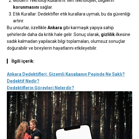
Modern Teknoloji Kullanımı: İleri teknolojiler, bilgilerin
korunmasını
sağlar.
Etik Kurallar: Dedektifler etik kurallara uymalı, bu da güvenliği
artırır.
Bu unsurlar, özellikle
Ankara
gibi karmaşık yapıya sahip
şehirlerde daha da kritik hale gelir. Sonuç olarak,
gizlilik
ilkesine
sadık kalmadan yapılacak bilgi toplamaları, olumsuz sonuçlar
doğurabilir ve bireylerin hayatlarını etkileyebilir.
İlgili içerik:
Ankara Dedektifleri: Gizemli Kasabanın Peşinde Ne Saklı?
Dedektif Nedir?
Dedektiflerin Görevleri Nelerdir?