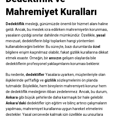
Mahremiyet Kuralları
Dedektiflik
mesleği, günümüzde önemli bir hizmet alanı haline
geldi. Ancak, bu meslek icra edilirken mahremiyetin korunması,
yasaların çizdiği sınırlar dahilinde mümkündür. Özellikle,
yasal
mevzuat, dedektiflerin bilgi toplarken hangi yöntemleri
kullanabileceğini belirler. Bu süreçte, bazı durumlarda
özel
bilgilere erişim kaçınılmaz olabilir, fakat gizlilik kurallarına dikkat
etmek esastır. Örneğin, bir
ansızın
gelişen olaylarda bile
dedektiflerin profesyonel yaklaşımlarını koruması beklenir.
Bu nedenle,
dedektifler
Yasalara uyarken, müşterileriyle olan
ilişkilerinde şeffaflığı ve
gizlilik
sözleşmelerini ön planda
tutmalıdır. Böylelikle, hem bireylerin mahremiyeti korunur hem
de dedektiflik mesleğinin itibarı zedelenmez. Ancak, bu durum,
Ankara
gibi büyük şehirlerde daha karmaşık bir hale gelebilir.
Ankara’daki
dedektifler için eğitim ve bilinç artırıcı çalışmaların
yapılması, mahremiyet kurallarına uygun hareket etmelerini
destekler. Yasal çerçevede kalmak için özellikle şu unsurlara