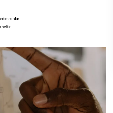
rdımcı olur.
seltir.