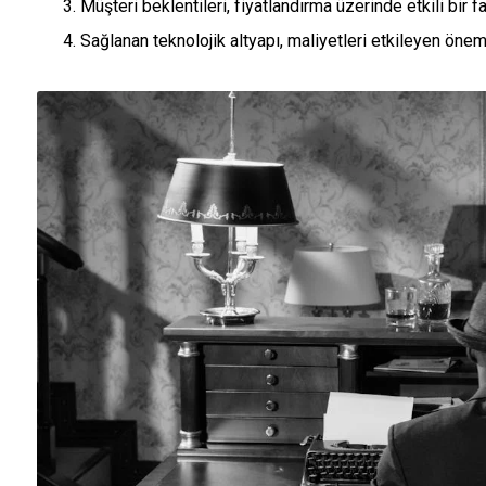
Müşteri beklentileri, fiyatlandırma üzerinde etkili bir fa
Sağlanan teknolojik altyapı, maliyetleri etkileyen öneml