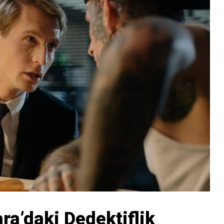
ra’daki Dedektiflik