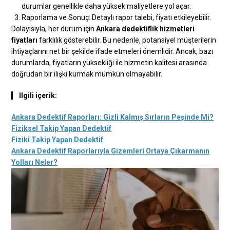
durumlar genellikle daha yüksek maliyetlere yol açar.
Raporlama ve Sonuç: Detaylı rapor talebi, fiyatı etkileyebilir.
Dolayısıyla, her durum için
Ankara dedektiflik hizmetleri
fiyatları
farklılık gösterebilir. Bu nedenle, potansiyel müşterilerin
ihtiyaçlarını net bir şekilde ifade etmeleri önemlidir. Ancak, bazı
durumlarda, fiyatların yüksekliği ile hizmetin kalitesi arasında
doğrudan bir ilişki kurmak mümkün olmayabilir.
İlgili içerik:
Ankara Dedektif Raporları: Gizli Kalmış Sırların Peşinde Mi?
Fiziksel Takip Yapan Dedektif
Fiziki Takip Yapan Dedektif
Ankara Dedektif Raporlarıyla Gizemleri Ortaya Çıkarmanın
Yolları Neler?