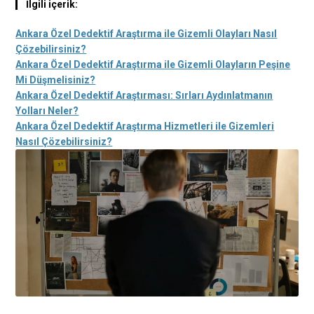
İlgili içerik:
Ankara Özel Dedektif Araştırma ile Gizemli Olayları Nasıl
Çözebilirsiniz?
Ankara Özel Dedektif Araştırma ile Gizemli Olayların Peşine
Mi Düşmelisiniz?
Ankara Özel Dedektif Araştırması: Sırları Aydınlatmanın
Yolları Neler?
Ankara Özel Dedektif Araştırma Hizmetleri ile Gizemleri
Nasıl Çözebilirsiniz?