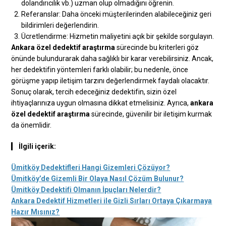
dolandırıcılık vb.) uzman olup olmadığını öğrenin.
Referanslar: Daha önceki müşterilerinden alabileceğiniz geri
bildirimleri değerlendirin.
Ücretlendirme: Hizmetin maliyetini açık bir şekilde sorgulayın.
Ankara özel dedektif araştırma
sürecinde bu kriterleri göz
önünde bulundurarak daha sağlıklı bir karar verebilirsiniz. Ancak,
her dedektifin yöntemleri farklı olabilir; bu nedenle, önce
görüşme yapıp iletişim tarzını değerlendirmek faydalı olacaktır.
Sonuç olarak, tercih edeceğiniz dedektifin, sizin özel
ihtiyaçlarınıza uygun olmasına dikkat etmelisiniz. Ayrıca,
ankara
özel dedektif araştırma
sürecinde, güvenilir bir iletişim kurmak
da önemlidir.
İlgili içerik:
Ümitköy Dedektifleri Hangi Gizemleri Çözüyor?
Ümitköy’de Gizemli Bir Olaya Nasıl Çözüm Bulunur?
Ümitköy Dedektifi Olmanın İpuçları Nelerdir?
Ankara Dedektif Hizmetleri ile Gizli Sırları Ortaya Çıkarmaya
Hazır Mısınız?