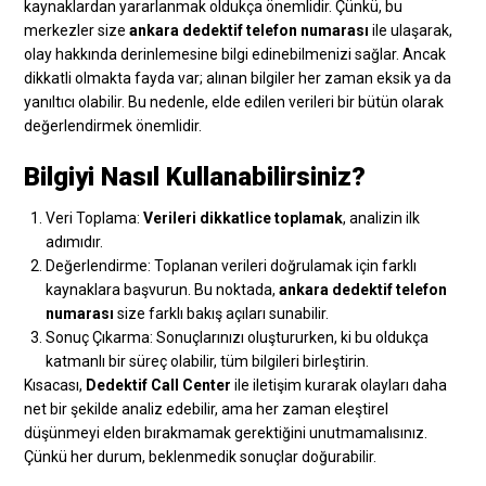
kaynaklardan yararlanmak oldukça önemlidir. Çünkü, bu
merkezler size
ankara dedektif telefon numarası
ile ulaşarak,
olay hakkında derinlemesine bilgi edinebilmenizi sağlar. Ancak
dikkatli olmakta fayda var; alınan bilgiler her zaman eksik ya da
yanıltıcı olabilir. Bu nedenle, elde edilen verileri bir bütün olarak
değerlendirmek önemlidir.
Bilgiyi Nasıl Kullanabilirsiniz?
Veri Toplama:
Verileri dikkatlice toplamak
, analizin ilk
adımıdır.
Değerlendirme: Toplanan verileri doğrulamak için farklı
kaynaklara başvurun. Bu noktada,
ankara dedektif telefon
numarası
size farklı bakış açıları sunabilir.
Sonuç Çıkarma: Sonuçlarınızı oluştururken, ki bu oldukça
katmanlı bir süreç olabilir, tüm bilgileri birleştirin.
Kısacası,
Dedektif Call Center
ile iletişim kurarak olayları daha
net bir şekilde analiz edebilir, ama her zaman eleştirel
düşünmeyi elden bırakmamak gerektiğini unutmamalısınız.
Çünkü her durum, beklenmedik sonuçlar doğurabilir.