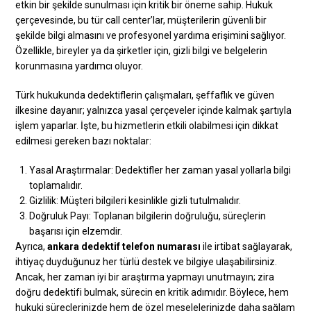
etkin bir şekilde sunulması için kritik bir öneme sahip. Hukuk
çerçevesinde, bu tür call center’lar, müşterilerin güvenli bir
şekilde bilgi almasını ve profesyonel yardıma erişimini sağlıyor.
Özellikle, bireyler ya da şirketler için, gizli bilgi ve belgelerin
korunmasına yardımcı oluyor.
Türk hukukunda dedektiflerin çalışmaları, şeffaflık ve güven
ilkesine dayanır; yalnızca yasal çerçeveler içinde kalmak şartıyla
işlem yaparlar. İşte, bu hizmetlerin etkili olabilmesi için dikkat
edilmesi gereken bazı noktalar:
Yasal Araştırmalar: Dedektifler her zaman yasal yollarla bilgi
toplamalıdır.
Gizlilik: Müşteri bilgileri kesinlikle gizli tutulmalıdır.
Doğruluk Payı: Toplanan bilgilerin doğruluğu, süreçlerin
başarısı için elzemdir.
Ayrıca,
ankara dedektif telefon numarası
ile irtibat sağlayarak,
ihtiyaç duyduğunuz her türlü destek ve bilgiye ulaşabilirsiniz.
Ancak, her zaman iyi bir araştırma yapmayı unutmayın; zira
doğru dedektifi bulmak, sürecin en kritik adımıdır. Böylece, hem
hukuki süreçlerinizde hem de özel meselelerinizde daha sağlam