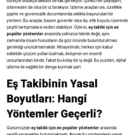
süreçte oldukça dikkatli olmak gerekiyor; çünkü her paylaşım,
istemeden de olsa bir iz bırakıyor. İzleme araçları ise, özellikle
şüphe ve güvensizlik durumlarında sıklıkla başvurulan bir
yöntem. Bu araçlar, bazen güvenilir olsa da, etik boyutu üzerinde
çeşitli tartışmalara neden olabiliyor. Öyle ki,
eş takibi için en
popüler yöntemler
arasında yalnızca teknik değil, aynı
zamanda insani hususların da göz önünde bulundurulması
gerektiği unutulmamalıdır. Nihayetinde, herkes için kabul
edilebilir çözüm yolları bulmak, iletişimin en önemli
unsurlarından biridir, fakat bu kolay bir iş değil. Bu yüzden, dijital
izleme ile sağlıklı bir denge kurmak şart.
Eş Takibinin Yasal
Boyutları: Hangi
Yöntemler Geçerli?
Günümüzde
eş takibi için en popüler yöntemler
arasında
çeşitli seçenekler bulunmaktadır. Ancak bu yöntemlerin yasal