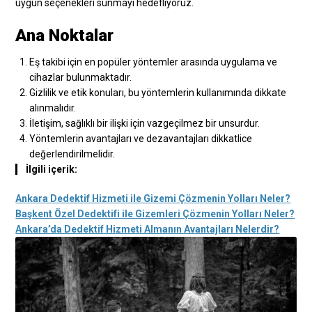
uygun seçenekleri sunmayı hedefliyoruz.
Ana Noktalar
Eş takibi için en popüler yöntemler arasında uygulama ve
cihazlar bulunmaktadır.
Gizlilik ve etik konuları, bu yöntemlerin kullanımında dikkate
alınmalıdır.
İletişim, sağlıklı bir ilişki için vazgeçilmez bir unsurdur.
Yöntemlerin avantajları ve dezavantajları dikkatlice
değerlendirilmelidir.
İlgili içerik:
Ankara Dedektif Hizmeti ile Gizemi Çözmenin Yolları Neler?
Başkent Özel Dedektifi ile Gizemleri Çözmenin Yolları Neler?
Ankara’da Dedektif Hizmeti Almanın Avantajları Nelerdir?