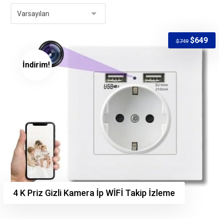
$
649
$
749
İndirim!
4 K Priz Gizli Kamera İp WİFİ Takip İzleme