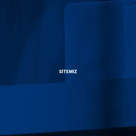
Bize Ulaşın
SITEMIZ
Hakkımızda
Hizmetlerimiz
Blog
Yaptıklarımız
İletişim