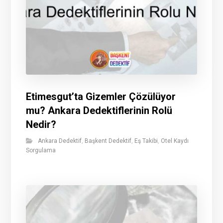
Etimesgut’ta Gizemler Çözülüyor
mu? Ankara Dedektiflerinin Rolü
Nedir?
Ankara Dedektif
,
Başkent Dedektif
,
Eş Takibi
,
Otel Kaydı
Sorgulama