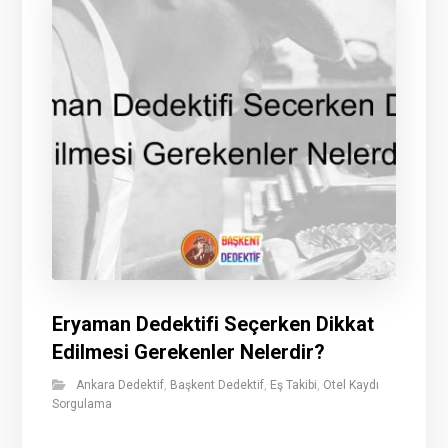
Eryaman Dedektifi Seçerken Dikkat
Edilmesi Gerekenler Nelerdir?
Ankara Dedektif
,
Başkent Dedektif
,
Eş Takibi
,
Otel Kaydı
Sorgulama