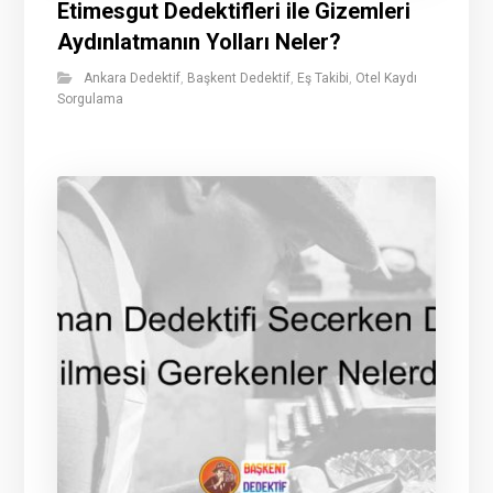
Etimesgut Dedektifleri ile Gizemleri
Aydınlatmanın Yolları Neler?
Ankara Dedektif
,
Başkent Dedektif
,
Eş Takibi
,
Otel Kaydı
Sorgulama