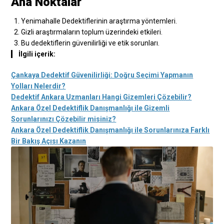
Ana Noktalar
Yenimahalle Dedektiflerinin araştırma yöntemleri.
Gizli araştırmaların toplum üzerindeki etkileri.
Bu dedektiflerin güvenilirliği ve etik sorunları.
İlgili içerik:
Çankaya Dedektif Güvenilirliği: Doğru Seçimi Yapmanın
Yolları Nelerdir?
Dedektif Ankara Uzmanları Hangi Gizemleri Çözebilir?
Ankara Özel Dedektiflik Danışmanlığı ile Gizemli
Sorunlarınızı Çözebilir misiniz?
Ankara Özel Dedektiflik Danışmanlığı ile Sorunlarınıza Farklı
Bir Bakış Açısı Kazanın