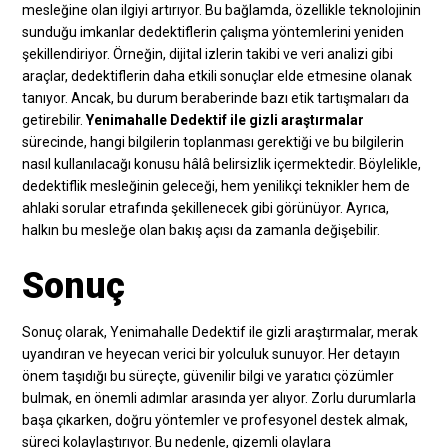
mesleğine olan ilgiyi artırıyor. Bu bağlamda, özellikle teknolojinin
sunduğu imkanlar dedektiflerin çalışma yöntemlerini yeniden
şekillendiriyor. Örneğin, dijital izlerin takibi ve veri analizi gibi
araçlar, dedektiflerin daha etkili sonuçlar elde etmesine olanak
tanıyor. Ancak, bu durum beraberinde bazı etik tartışmaları da
getirebilir.
Yenimahalle Dedektif ile gizli araştırmalar
sürecinde, hangi bilgilerin toplanması gerektiği ve bu bilgilerin
nasıl kullanılacağı konusu hâlâ belirsizlik içermektedir. Böylelikle,
dedektiflik mesleğinin geleceği, hem yenilikçi teknikler hem de
ahlaki sorular etrafında şekillenecek gibi görünüyor. Ayrıca,
halkın bu mesleğe olan bakış açısı da zamanla değişebilir.
Sonuç
Sonuç olarak, Yenimahalle Dedektif ile gizli araştırmalar, merak
uyandıran ve heyecan verici bir yolculuk sunuyor. Her detayın
önem taşıdığı bu süreçte, güvenilir bilgi ve yaratıcı çözümler
bulmak, en önemli adımlar arasında yer alıyor. Zorlu durumlarla
başa çıkarken, doğru yöntemler ve profesyonel destek almak,
süreci kolaylaştırıyor. Bu nedenle, gizemli olaylara