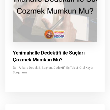
Yenimahalle Dedektifi ile Suçları
Çözmek Mümkün Mü?
Ankara Dedektif
,
Başkent Dedektif
,
Eş Takibi
,
Otel Kaydı
Sorgulama