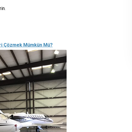
in.
leri Çözmek Mümkün Mü?