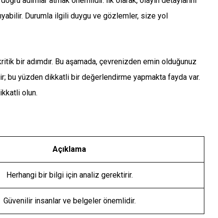
doğru adımlar atmak önemlidir. İlk olarak, olayın detaylarını
ıyabilir. Durumla ilgili duygu ve gözlemler, size yol
kritik bir adımdır. Bu aşamada, çevrenizden emin olduğunuz
ilir; bu yüzden dikkatli bir değerlendirme yapmakta fayda var.
kkatli olun.
Açıklama
Herhangi bir bilgi için analiz gerektirir.
Güvenilir insanlar ve belgeler önemlidir.