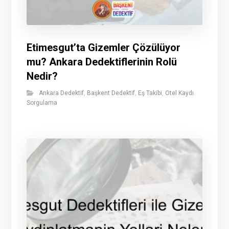
Etimesgut’ta Gizemler Çözülüyor
mu? Ankara Dedektiflerinin Rolü
Nedir?
Ankara Dedektif
,
Başkent Dedektif
,
Eş Takibi
,
Otel Kaydı
Sorgulama