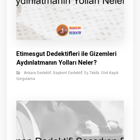
Etimesgut Dedektifleri ile Gizemleri
Aydınlatmanın Yolları Neler?
Ankara Dedektif
,
Başkent Dedektif
,
Eş Takibi
,
Otel Kaydı
Sorgulama