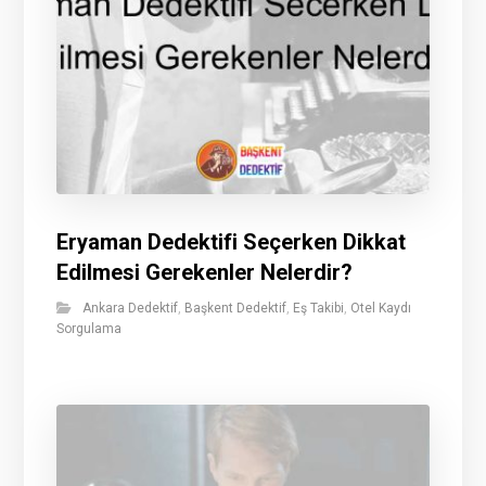
Eryaman Dedektifi Seçerken Dikkat
Edilmesi Gerekenler Nelerdir?
Ankara Dedektif
,
Başkent Dedektif
,
Eş Takibi
,
Otel Kaydı
Sorgulama