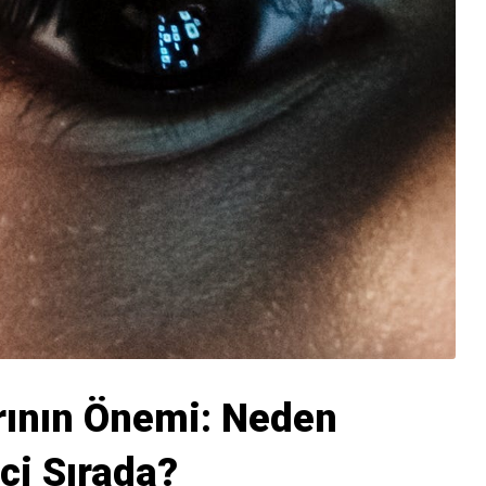
rının Önemi: Neden
ci Sırada?