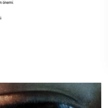
ın önemi.
ü.